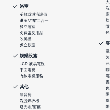
大
浴室
洗
廚
浴缸或淋浴設備
炊
淋浴/浴缸二合一
微
獨立浴室
烤
免費盥洗用品
吹風機
客
獨立臥室
電
娛樂設施
製
冰
LCD 液晶電視
咖
平面電視
電
有線電視服務
書
其他
免
陽
隔音房
獨
洗脫烘衣機
陽
遮光布/窗簾