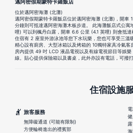
邁阿密假期蒙特卡羅飯店
位於邁阿密海灘 (北灘)
邁阿密假期蒙特卡羅飯店位於邁阿密海灘 (北灘)，開車 1
分鐘則可抵達邁阿密海灘木板步道。 此海灘飯店式公寓地點良好
哩) 可以到楓丹白露，開車 6.6 公里 (4.1 英哩) 則
住宿有 2 座室外游泳池等您下水玩樂，您也可享受三
精心設有廚房、大型冰箱以及烤箱的 10獨特家具冷氣
房內提供 49 吋 LCD 液晶電視以及有線電視節目等
線。貼心提供保險箱以及書桌，此外亦設有電話，可撥
住宿設施
電
旅客服務
健
無障礙通道 (可能有限制)
露
方便輪椅進出的禮賓部
海