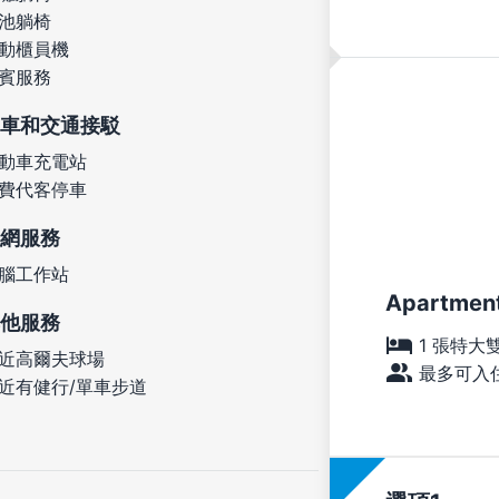
池躺椅
動櫃員機
賓服務
車和交通接駁
動車充電站
費代客停車
網服務
腦工作站
Apartment
他服務
1 張特大
近高爾夫球場
最多可入住
近有健行/單車步道