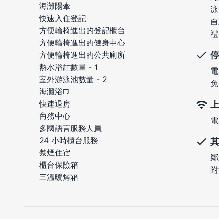
海灘陽傘
泳
快速入住登記
自
方便輪椅進出的登記櫃台
禮
方便輪椅進出的健身中心
停
方便輪椅進出的公共廁所
熱水浴缸數量 - 1
電
室外游泳池數量 - 2
免
海灘浴巾
快速退房
上
商務中心
電
多國語言服務人員
24 小時櫃台服務
其
禁煙住宿
鄰
櫃台保險箱
附
三溫暖烤箱