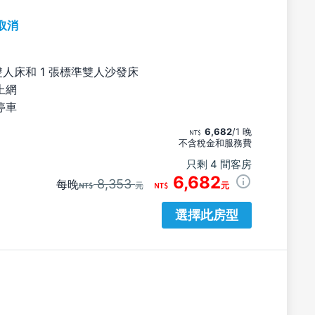
取消
雙人床和 1 張標準雙人沙發床
上網
停車
6,682
/1 晚
不含稅金和服務費
只剩 4 間客房
6,682
8,353
每晚
元
元
選擇此房型