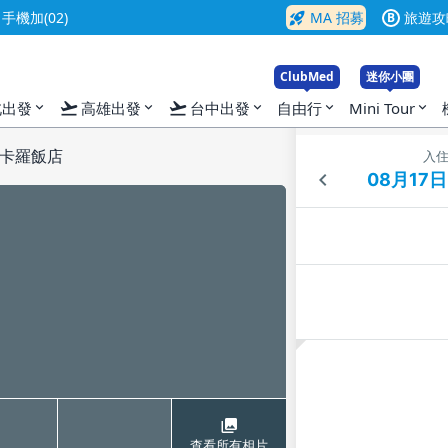
rocket_launch
機加(02)
MA 招募
旅遊攻
B
ClubMed
迷你小團
flight_takeoff
flight_takeoff
北出發
高雄出發
台中出發
自由行
Mini Tour
expand_more
expand_more
expand_more
expand_more
expand_more
卡羅飯店
入
查看所有相片