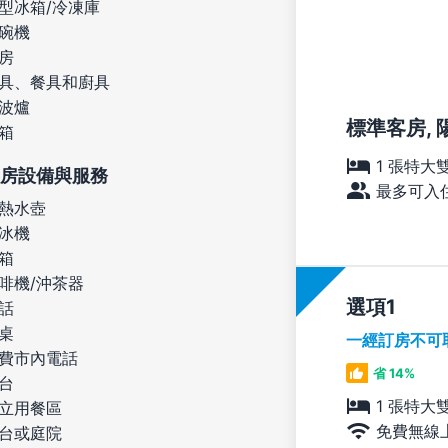
型冰箱/冷凍庫
碗機
房
具、餐具和廚具
波爐
標準客房, 
箱
1 張特大
房設備與服務
最多可入住
熱水壺
冰機
箱
啡機/沖茶器
選項
話
桌
一經訂房不可
費市內電話
省 14%
台
1 張特大
立用餐區
免費無線
台或庭院