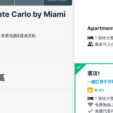
arlo by Miami
Apartment
-
查看地圖&週邊景點
1 張特大
最多可入住
選項
區
一經訂房不可
省 15%
1 張特大
免費無線
免費代客