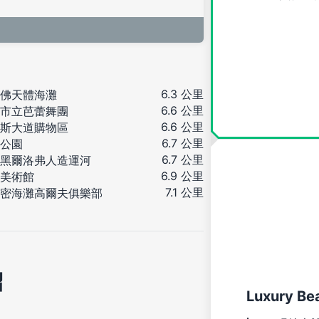
6.3 公里
佛天體海灘
6.6 公里
市立芭蕾舞團
6.6 公里
斯大道購物區
6.7 公里
公園
6.7 公里
黑爾洛弗人造運河
6.9 公里
美術館
7.1 公里
密海灘高爾夫俱樂部
紹
Luxury Be