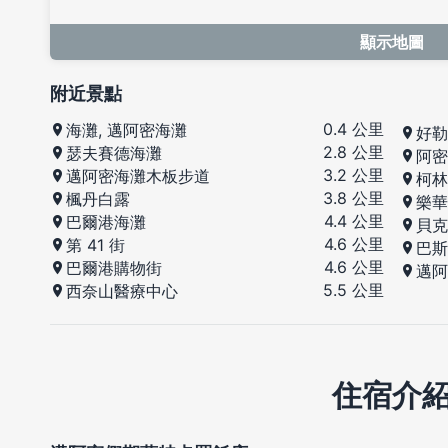
顯示地圖
附近景點
0.4 公里
海灘, 邁阿密海灘
好勒
2.8 公里
瑟夫賽德海灘
阿密
3.2 公里
邁阿密海灘木板步道
柯林
3.8 公里
楓丹白露
樂華
4.4 公里
巴爾港海灘
貝克
4.6 公里
第 41 街
巴斯
4.6 公里
巴爾港購物街
邁阿
5.5 公里
西奈山醫療中心
住宿介