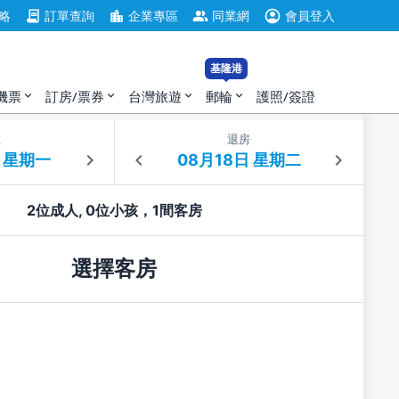
account_circle
contract
location_city
group
略
訂單查詢
企業專區
同業網
會員登入
基隆港
機票
訂房/票券
台灣旅遊
郵輪
護照/簽證
expand_more
expand_more
expand_more
expand_more
住
退房
2位成人, 0位小孩，1間客房
選擇客房