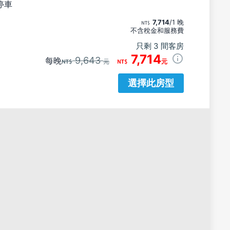
停車
7,714
/1 晚
不含稅金和服務費
只剩 3 間客房
7,714
9,643
每晚
元
元
選擇此房型