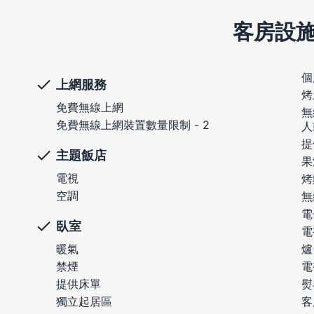
客房設
個
上網服務
烤
免費無線上網
無
免費無線上網裝置數量限制 - 2
人
提
主題飯店
果
電視
烤
空調
無
電
臥室
電
暖氣
爐
禁煙
電
提供床單
熨
獨立起居區
客