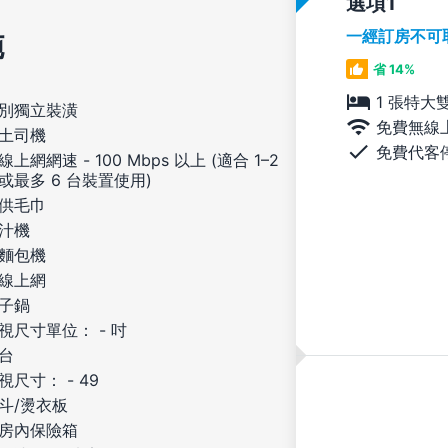
選項
一經訂房不可
施
省 14%
1 張特大
別獨立裝潢
免費無線
土司機
免費代客
線上網網速 - 100 Mbps 以上 (適合 1–2
或最多 6 台裝置使用)
供毛巾
汁機
麵包機
線上網
子鍋
視尺寸單位： - 吋
台
視尺寸： - 49
斗/燙衣板
房內保險箱