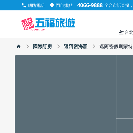
4066-9888
call
location_on
網路電話
門市據點
全台市話直撥，手
flight_takeoff
台
國際訂房
邁阿密海灘
邁阿密假期蒙特