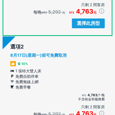
只剩 2 間客房
4,763
5,292
每晚
元
元
選擇此房型
選項
8月17日(星期一)前可免費取消
省 10%
1 張特大雙人床
免費自助停車
免費無線上網
免費早餐
4,763
/1 晚
不含稅金和服務費
只剩 2 間客房
4,763
5,292
每晚
元
元