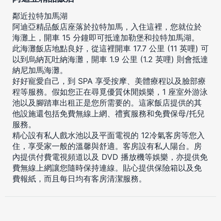
鄰近拉特加馬湖
阿迪亞精品飯店座落於拉特加馬，入住這裡，您就位於
海灘上，開車 15 分鐘即可抵達加勒堡和拉特加馬湖。
此海灘飯店地點良好，從這裡開車 17.7 公里 (11 英哩) 可
以到烏納瓦吐納海灘，開車 1.9 公里 (1.2 英哩) 則會抵達
納尼加馬海灘。
好好寵愛自己，到 SPA 享受按摩、美體療程以及臉部療
程等服務。假如您正在尋覓優質休閒娛樂，1 座室外游泳
池以及腳踏車出租正是您所需要的。這家飯店提供的其
他設施還包括免費無線上網、禮賓服務和免費保母/托兒
服務。
精心設有私人戲水池以及平面電視的 12冷氣客房等您入
住，享受家一般的溫馨與舒適。客房設有私人陽台。房
內提供付費電視頻道以及 DVD 播放機等娛樂，亦提供免
費無線上網讓您隨時保持連線。貼心提供保險箱以及免
費報紙，而且每日均有客房清潔服務。