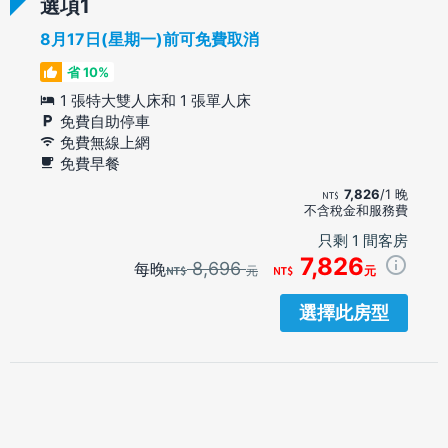
選項
8月17日(星期一)前可免費取消
省 10%
1 張特大雙人床和 1 張單人床
免費自助停車
免費無線上網
免費早餐
7,826
/1 晚
不含稅金和服務費
只剩 1 間客房
7,826
8,696
每晚
元
元
選擇此房型