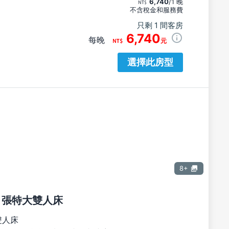
6,740
/1 晚
不含稅金和服務費
只剩 1 間客房
6,740
每晚
元
選擇此房型
8+
1 張特大雙人床
雙人床