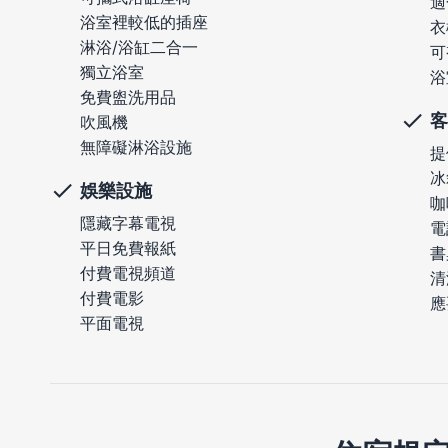
適
浴室裡較低的插座
衣
淋浴/浴缸二合一
可
獨立浴室
浴
免費盥洗用品
客
吹風機
無障礙淋浴設施
提
冰
娛樂設施
咖
隱藏字幕電視
電
平日免費報紙
書
付費電視頻道
清
付費電影
應
平面電視