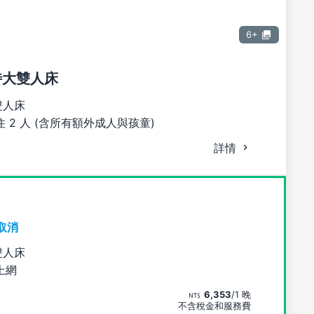
6+
張特大雙人床
雙人床
 2 人 (含所有額外成人與孩童)
詳情
取消
雙人床
上網
6,353
/1 晚
不含稅金和服務費