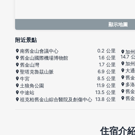
顯示地圖
附近景點
0.2 公里
南舊金山會議中心
加州
14.7 
1.6 公里
舊金山國際機場博物館
加州
1.7 公里
舊金山灣
大通
6.9 公里
聖塔克魯茲山脈
舊金
8.5 公里
牛宮
多洛
11.9 公里
土狼角公園
舊金
13.5 公里
中途站
舊金
13.8 公里
祖克柏舊金山綜合醫院及創傷中心
住宿介