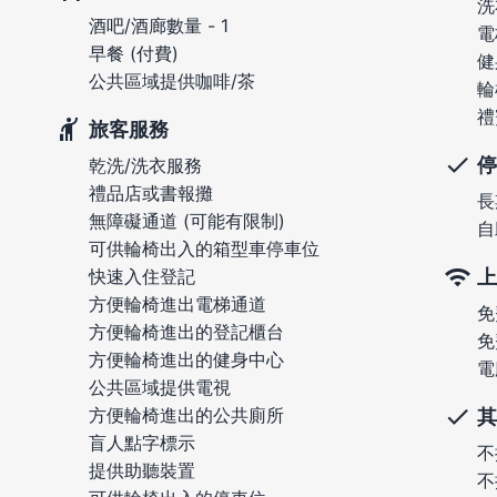
洗
酒吧/酒廊數量 - 1
電
早餐 (付費)
健
公共區域提供咖啡/茶
輪
禮
旅客服務
停
乾洗/洗衣服務
禮品店或書報攤
長
無障礙通道 (可能有限制)
自
可供輪椅出入的箱型車停車位
上
快速入住登記
方便輪椅進出電梯通道
免
方便輪椅進出的登記櫃台
免
方便輪椅進出的健身中心
電
公共區域提供電視
方便輪椅進出的公共廁所
其
盲人點字標示
不
提供助聽裝置
不