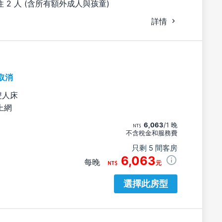
 2 人 (含所有額外成人與孩童)
詳情
取消
雙人床
上網
6,063
/1 晚
不含稅金和服務費
只剩 5 間客房
6,063
每晚
元
選擇此房型