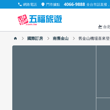
4066-9888
call
location_on
網路電話
門市據點
全台市話直撥，手
flight_takeoff
台
國際訂房
南舊金山
舊金山機場喜來登