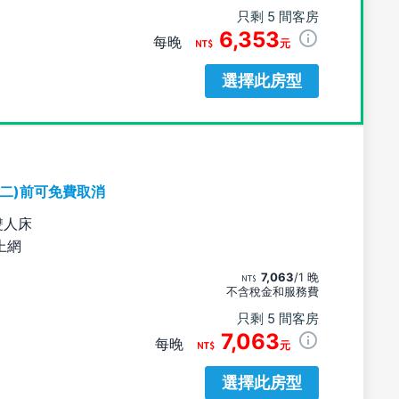
只剩 5 間客房
6,353
每晚
元
選擇此房型
期二)前可免費取消
雙人床
上網
7,063
/1 晚
不含稅金和服務費
只剩 5 間客房
7,063
每晚
元
選擇此房型