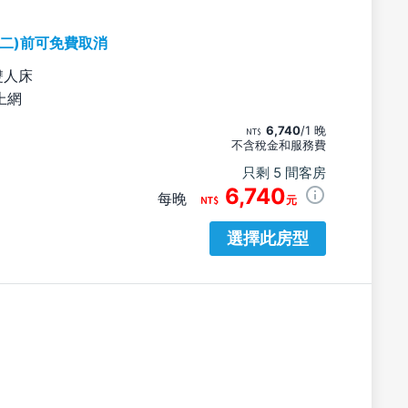
期二)前可免費取消
雙人床
上網
6,740
/1 晚
不含稅金和服務費
只剩 5 間客房
6,740
每晚
元
選擇此房型