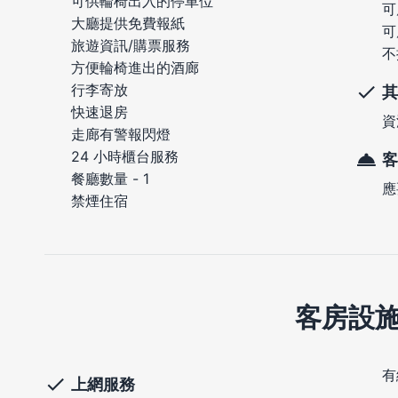
可供輪椅出入的停車位
可
大廳提供免費報紙
可
旅遊資訊/購票服務
不
方便輪椅進出的酒廊
行李寄放
其
快速退房
資
走廊有警報閃燈
24 小時櫃台服務
客
餐廳數量 - 1
應
禁煙住宿
客房設
有
上網服務