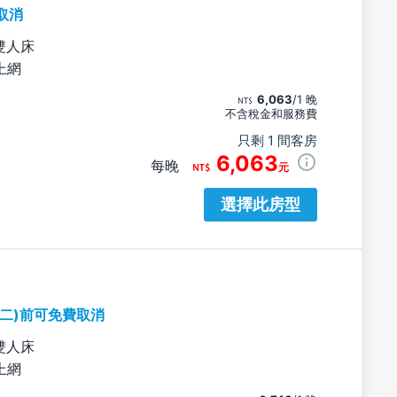
取消
雙人床
上網
6,063
/1 晚
不含稅金和服務費
只剩 1 間客房
6,063
每晚
元
選擇此房型
期二)前可免費取消
雙人床
上網