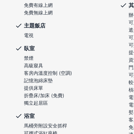
其
免費有線上網
免費無線上網
辦
可
主題飯店
遮
電視
可
可
臥室
提
禁煙
資
高級寢具
門
客房內溫度控制 (空調)
可
記憶泡綿床墊
較
提供床單
槓
折疊床/加床 (免費)
電
獨立起居區
電
熨
浴室
客
馬桶旁附設安全抓桿
免
可攜式浴缸座椅