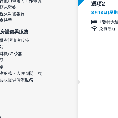
合使用筆電的工作環境
選項
櫃或壁櫥
8月18日(星
視火災警報器
室扶手
1 張特大
免費無線
房設備與服務
供有限清潔服務
箱
啡機/沖茶器
話
桌
潔服務 - 入住期間一次
要求提供清潔服務