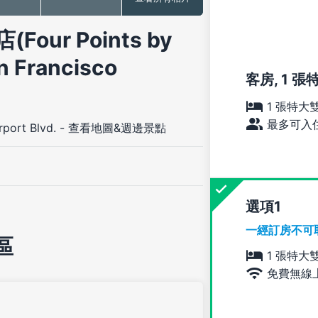
r Points by
n Francisco
客房, 1 
1 張特大
最多可入住
port Blvd.
-
查看地圖&週邊景點
選項
一經訂房不可
區
1 張特大
免費無線