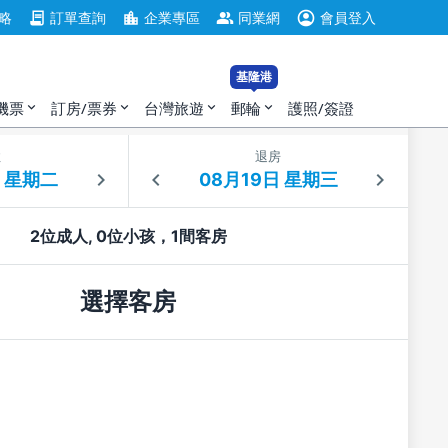
account_circle
contract
location_city
group
略
訂單查詢
企業專區
同業網
會員登入
基隆港
機票
訂房/票券
台灣旅遊
郵輪
護照/簽證
expand_more
expand_more
expand_more
expand_more
住
退房
2位成人, 0位小孩，1間客房
選擇客房