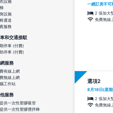
衣設施
一經訂房不可
梯
2 張加大
身設施
免費無線
椅通道
賓服務
車和交通接駁
期停車 (付費)
助停車 (付費)
網服務
費有線上網
費無線上網
選項
腦工作站
8月18日(星
他服務
2 張加大
提供一次性塑膠吸管
免費無線
提供一次性塑膠攪拌棒