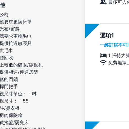
最多可入住
他
公椅
應要求更換床單
光布/窗簾
選項
應要求更換毛巾
提供抗過敏寢具
一經訂房不可
供毛巾
1 張特大
源回收
免費無線
上較低的貓眼/窺視孔
提供相連/連通房型
低的門鎖
桿門把手
視尺寸單位： - 吋
視尺寸： - 55
斗/燙衣板
房內保險箱
費搖籃/嬰兒床