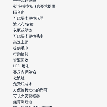
手持式蓮蓬頭
熨斗/燙衣板 (應要求提供)
隔音房
可應要求更換床單
遮光布/窗簾
衣櫃或壁櫥
可應要求更換毛巾
高速上網
提供毛巾
行動搖籃
資源回收
LED 燈泡
客房內保險箱
微波爐
免費瓶裝水
方便輪椅進出的門廊
可視火災警報器
無障礙通道