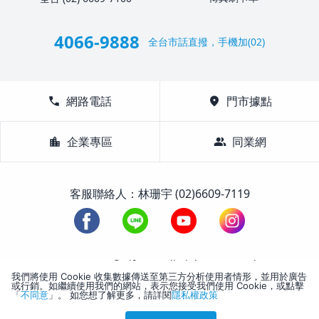
4066-9888
全台市話直撥，手機加(02)
call
網路電話
location_on
門市據點
location_city
企業專區
group
同業網
客服聯絡人：林珊宇 (02)6609-7119
1988-2026 © Lifetour All Rights Reserved.
我們將使用 Cookie 收集數據傳送至第三方分析使用者情形，並用於廣告
或行銷。如繼續使用我們的網站，表示您接受我們使用 Cookie，或點擊
「
不同意
」。 如您想了解更多，請詳閱
隱私權政策