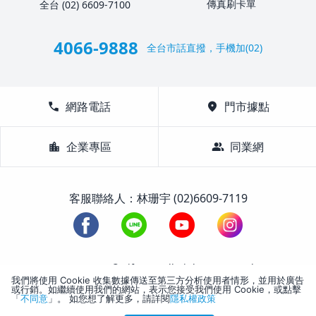
傳真刷卡單
全台 (02) 6609-7100
4066-9888
全台市話直撥，手機加(02)
call
網路電話
location_on
門市據點
location_city
企業專區
group
同業網
客服聯絡人：林珊宇 (02)6609-7119
1988-2026 © Lifetour All Rights Reserved.
我們將使用 Cookie 收集數據傳送至第三方分析使用者情形，並用於廣告
或行銷。如繼續使用我們的網站，表示您接受我們使用 Cookie，或點擊
「
不同意
」。 如您想了解更多，請詳閱
隱私權政策