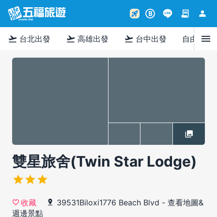
contract
person
rocket_launch
B
menu
flight_takeoff
flight_takeoff
flight_takeoff
台北出發
高雄出發
台中出發
自由行
雙星旅舍(Twin Star Lodge)
39531Biloxi1776 Beach Blvd
-
查看地圖&
收藏
週邊景點