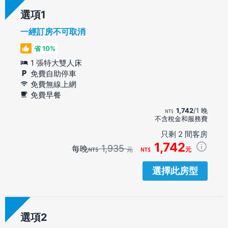
選項
一經訂房不可取消
省 10%
1 張特大雙人床
免費自助停車
免費無線上網
免費早餐
1,742
/1 晚
不含稅金和服務費
只剩 2 間客房
1,742
1,935
每晚
元
元
選擇此房型
選項