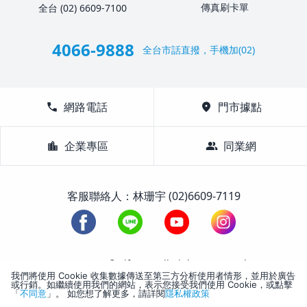
傳真刷卡單
全台 (02) 6609-7100
4066-9888
全台市話直撥，手機加(02)
call
網路電話
location_on
門市據點
location_city
企業專區
group
同業網
客服聯絡人：林珊宇 (02)6609-7119
1988-2026 © Lifetour All Rights Reserved.
我們將使用 Cookie 收集數據傳送至第三方分析使用者情形，並用於廣告
或行銷。如繼續使用我們的網站，表示您接受我們使用 Cookie，或點擊
「
不同意
」。 如您想了解更多，請詳閱
隱私權政策