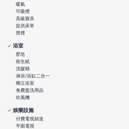
暖氣
可吸煙
高級寢具
提供床單
禁煙
浴室
肥皂
衛生紙
洗髮精
淋浴/浴缸二合一
獨立浴室
免費盥洗用品
吹風機
娛樂設施
付費電視頻道
平面電視