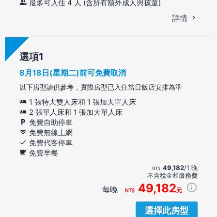
最多可入住 4 人 (含所有額外成人與孩童)
詳情
選項
8月18日(星期二)前可免費取消
以下房型請供參考，實際房型已入住當日飯店安排為準
1 張特大雙人床和 1 張加大單人床
2 張單人床和 1 張加大單人床
免費自助停車
免費無線上網
免費代客停車
免費早餐
49,182
/1 晚
不含稅金和服務費
49,182
每晚
元
選擇此房型