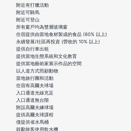
附近有打獵活動
附近可騎馬
附近可登山
所有窗戶均為雙層玻璃窗
住宿提供由當地食材製成的食品 (80% 以上)
永續發展/社區再投資 (營收的 10% 以上)
提供自行車出租
提供當地生態系統和文化教育
提供當地藝術家展示作品的空間
以人道方式照顧動物
當地旅行團和活動
住宿有高爾夫球場
入口通道光線充足
入口通道無台階
附設高爾夫練球場
提供高爾夫球課程
僅提供省水馬桶
鼓勵旅客使用飲水機