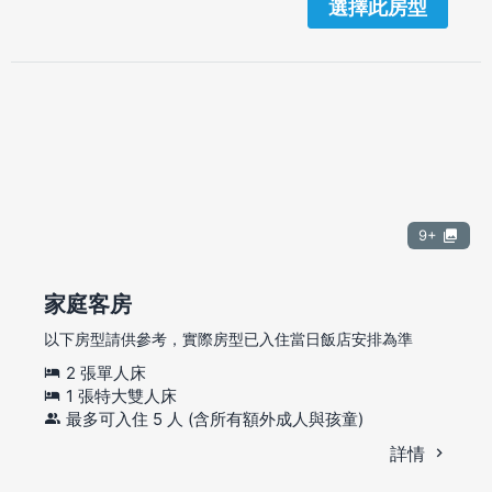
選擇此房型
9+
家庭客房
以下房型請供參考，實際房型已入住當日飯店安排為準
2 張單人床
1 張特大雙人床
最多可入住 5 人 (含所有額外成人與孩童)
詳情