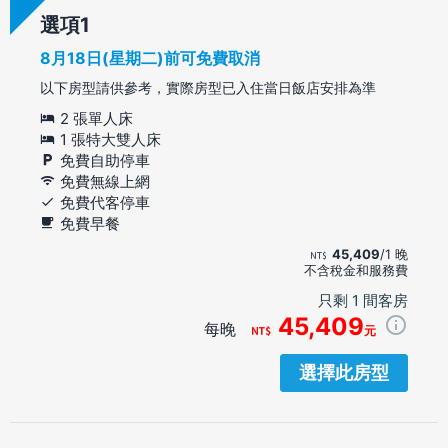
選項
8月18日(星期二)前可免費取消
以下房型請供參考，實際房型已入住當日飯店安排為準
2 張單人床
1 張特大雙人床
免費自助停車
免費無線上網
免費代客停車
免費早餐
45,409
/1 晚
不含稅金和服務費
只剩 1 間客房
45,409
每晚
元
選擇此房型