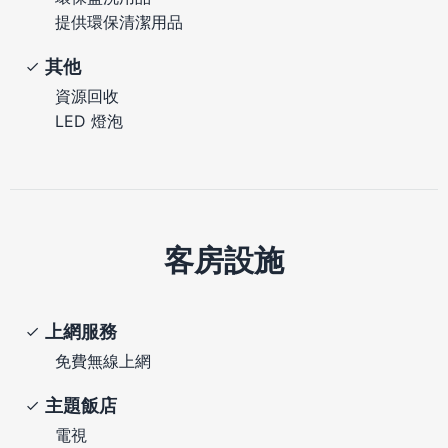
提供環保清潔用品
其他
資源回收
LED 燈泡
客房設施
上網服務
免費無線上網
主題飯店
電視