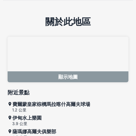
關於此地區
顯示地圖
附近景點
費爾蒙皇家棕櫚馬拉喀什高爾夫球場
1.2 公里
伊甸水上樂園
3.9 公里
薩瑪娜高爾夫俱樂部