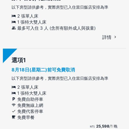
以下房型請供參考，實際房型已入住當日飯店安排為準
2 張單人床
1 張特大雙人床
最多可入住 3 人 (含所有額外成人與孩童)
詳情
選項
8月18日(星期二)前可免費取消
以下房型請供參考，實際房型已入住當日飯店安排為準
2 張單人床
1 張特大雙人床
免費自助停車
免費無線上網
免費代客停車
免費早餐
25,598
/1 晚