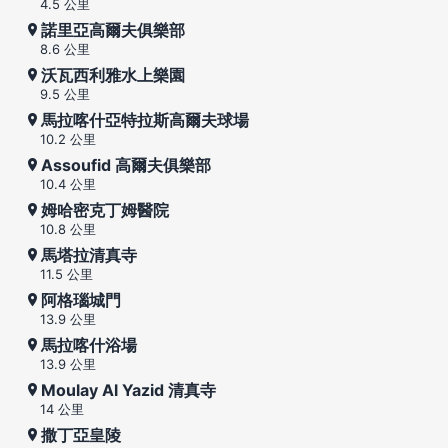
4.5 公里
諾里亞高爾夫俱樂部
8.6 公里
沃瓦西利雅水上樂園
9.5 公里
馬拉喀什亞特拉斯高爾夫球場
10.2 公里
Assoufid 高爾夫俱樂部
10.4 公里
姆哈密克丁姆醫院
10.8 公里
馬塔拉清真寺
11.5 公里
阿格瑙城門
13.9 公里
馬拉喀什浴場
13.9 公里
Moulay Al Yazid 清真寺
14 公里
撒丁亞皇陵