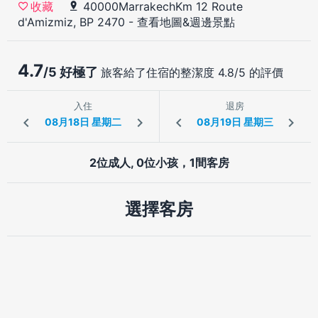
40000MarrakechKm 12 Route
收藏
d'Amizmiz, BP 2470
-
查看地圖&週邊景點
4.7
/5 好極了
旅客給了住宿的整潔度 4.8/5 的評價
入住
退房
2位成人, 0位小孩，1間客房
選擇客房