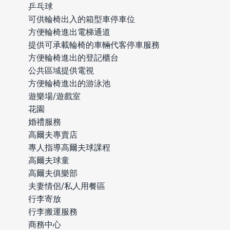
乒乓球
可供輪椅出入的箱型車停車位
方便輪椅進出電梯通道
提供可承載輪椅的車輛代客停車服務
方便輪椅進出的登記櫃台
公共區域提供電視
方便輪椅進出的游泳池
遊樂場/遊戲室
花園
婚禮服務
高爾夫專賣店
專人指導高爾夫球課程
高爾夫球童
高爾夫俱樂部
夫妻情侶/私人用餐區
行李寄放
行李搬運服務
商務中心