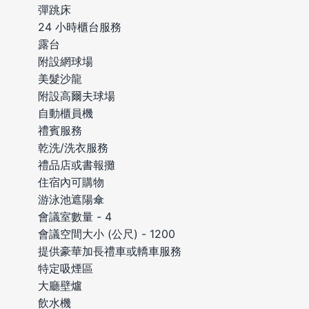
彈跳床
24 小時櫃台服務
露台
附設網球場
美髮沙龍
附設高爾夫球場
自動櫃員機
禮賓服務
乾洗/洗衣服務
禮品店或書報攤
住宿內可購物
游泳池遮陽傘
會議室數量 - 4
會議空間大小 (公尺) - 1200
提供豪華加長禮車或轎車服務
特定吸煙區
大廳壁爐
飲水機