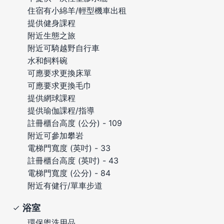
住宿有小綿羊/輕型機車出租
提供健身課程
附近生態之旅
附近可騎越野自行車
水和飼料碗
可應要求更換床單
可應要求更換毛巾
提供網球課程
提供瑜伽課程/指導
註冊櫃台高度 (公分) - 109
附近可參加攀岩
電梯門寬度 (英吋) - 33
註冊櫃台高度 (英吋) - 43
電梯門寬度 (公分) - 84
附近有健行/單車步道
浴室
環保盥洗用品