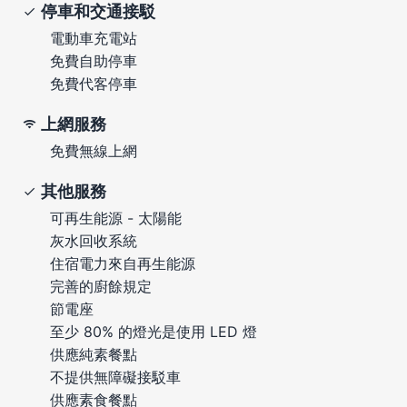
停車和交通接駁
電動車充電站
免費自助停車
免費代客停車
上網服務
免費無線上網
其他服務
可再生能源 - 太陽能
灰水回收系統
住宿電力來自再生能源
完善的廚餘規定
節電座
至少 80% 的燈光是使用 LED 燈
供應純素餐點
不提供無障礙接駁車
供應素食餐點