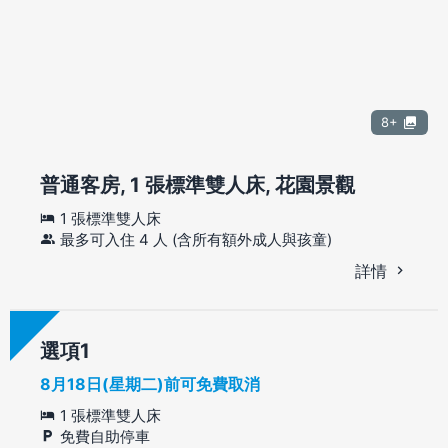
8+
普通客房, 1 張標準雙人床, 花園景觀
1 張標準雙人床
最多可入住 4 人 (含所有額外成人與孩童)
詳情
選項
8月18日(星期二)前可免費取消
1 張標準雙人床
免費自助停車