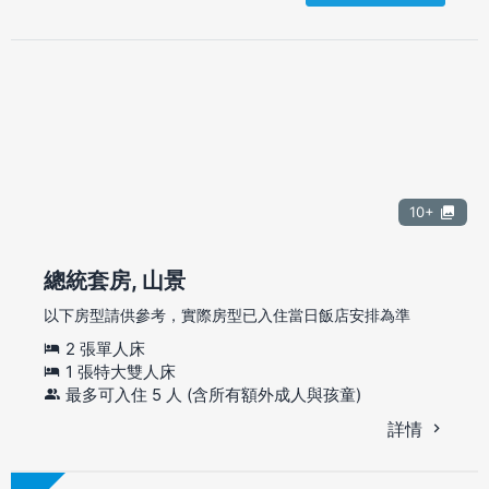
10+
總統套房, 山景
以下房型請供參考，實際房型已入住當日飯店安排為準
2 張單人床
1 張特大雙人床
最多可入住 5 人 (含所有額外成人與孩童)
詳情