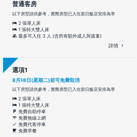
普通客房
以下房型請供參考，實際房型已入住當日飯店安排為準
2 張單人床
1 張特大雙人床
最多可入住 3 人 (含所有額外成人與孩童)
詳情
選項
8月18日(星期二)前可免費取消
以下房型請供參考，實際房型已入住當日飯店安排為準
2 張單人床
1 張特大雙人床
免費自助停車
免費無線上網
免費代客停車
免費早餐