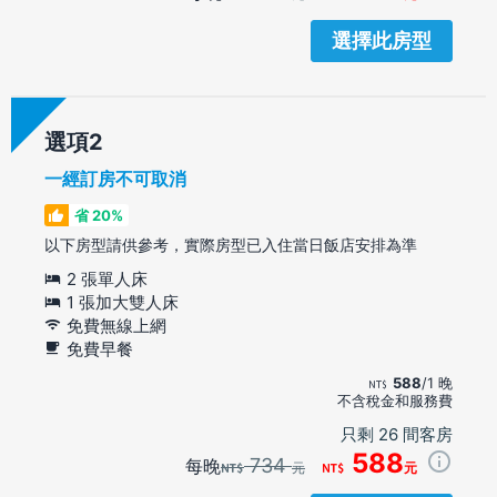
選擇此房型
選項
一經訂房不可取消
省 20%
以下房型請供參考，實際房型已入住當日飯店安排為準
2 張單人床
1 張加大雙人床
免費無線上網
免費早餐
588
/1 晚
不含稅金和服務費
只剩 26 間客房
588
734
每晚
元
元