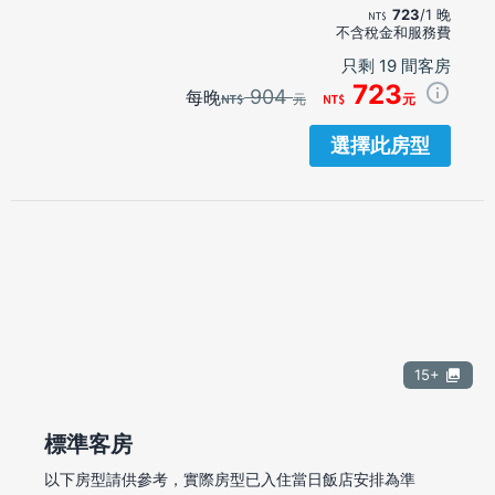
723
/1 晚
不含稅金和服務費
只剩 19 間客房
723
904
每晚
元
元
選擇此房型
15+
標準客房
以下房型請供參考，實際房型已入住當日飯店安排為準