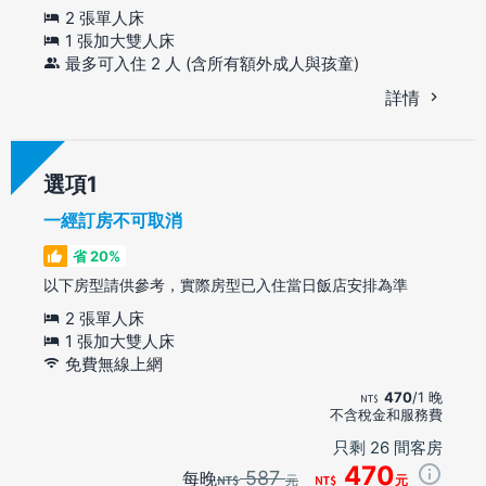
2 張單人床
1 張加大雙人床
最多可入住 2 人 (含所有額外成人與孩童)
詳情
選項
一經訂房不可取消
省 20%
以下房型請供參考，實際房型已入住當日飯店安排為準
2 張單人床
1 張加大雙人床
免費無線上網
470
/1 晚
不含稅金和服務費
只剩 26 間客房
470
587
每晚
元
元