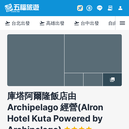
contract
person
rocket_launch
B
menu
flight_takeoff
flight_takeoff
flight_takeoff
台北出發
高雄出發
台中出發
自由行
庫塔阿爾隆飯店由
Archipelago 經營(Alron
Hotel Kuta Powered by