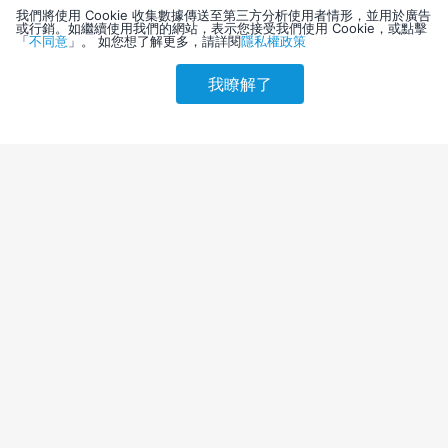
我們將使用 Cookie 收集數據傳送至第三方分析使用者情形，並用於廣告
或行銷。如繼續使用我們的網站，表示您接受我們使用 Cookie，或點擊
「
不同意
」。 如您想了解更多，請詳閱
隱私權政策
我瞭解了
請選擇其他入住日