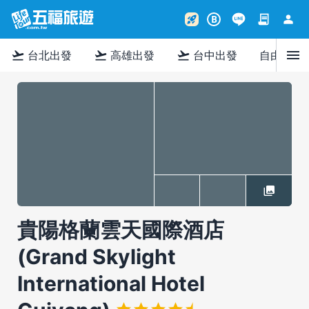
contract
person
rocket_launch
B
menu
flight_takeoff
flight_takeoff
flight_takeoff
台北出發
高雄出發
台中出發
自由行
貴陽格蘭雲天國際酒店
(Grand Skylight
International Hotel