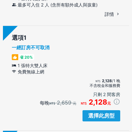
最多可入住 2 人 (含所有額外成人與孩童)
詳情
選項
一經訂房不可取消
省 20%
1 張特大雙人床
免費無線上網
2,128
/1 晚
不含稅金和服務費
只剩 2 間客房
2,128
2,659
每晚
元
元
選擇此房型