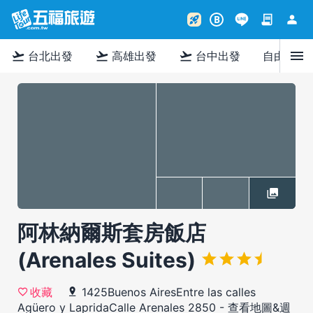
contract
person
rocket_launch
B
menu
flight_takeoff
flight_takeoff
flight_takeoff
台北出發
高雄出發
台中出發
自由行
阿林納爾斯套房飯店
(Arenales Suites)
1425Buenos AiresEntre las calles
收藏
Agüero y LapridaCalle Arenales 2850
-
查看地圖&週