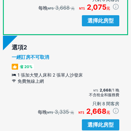
2,075
3,668
每晚
元
元
選擇此房型
選項
一經訂房不可取消
省 20%
1 張加大雙人床和 2 張單人沙發床
免費無線上網
2,668
/1 晚
不含稅金和服務費
只剩 8 間客房
2,668
3,335
每晚
元
元
選擇此房型