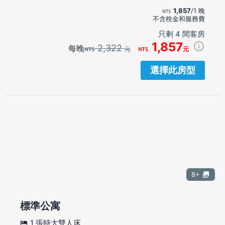
1,857
/1 晚
不含稅金和服務費
只剩 4 間客房
1,857
2,322
每晚
元
元
選擇此房型
8+
標準公寓
1 張特大雙人床