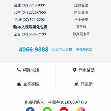
台北 (02) 2718-8001
護照簽證
台中 (04) 2326-7666
匯款資訊
高雄 (07) 321-2292
卡友優惠
國內/入境客製化包團
電子報
傳真刷卡單
全台 (02) 6609-7100
4066-9888
全台市話直撥，手機加(02)
call
網路電話
location_on
門市據點
location_city
企業專區
group
同業網
客服聯絡人：林珊宇 (02)6609-7119