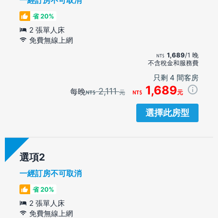
省 20%
2 張單人床
免費無線上網
1,689
/1 晚
不含稅金和服務費
只剩 4 間客房
1,689
2,111
每晚
元
元
選擇此房型
選項
一經訂房不可取消
省 20%
2 張單人床
免費無線上網