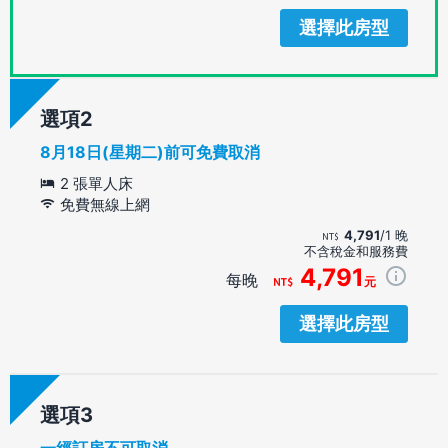
選擇此房型
選項
8月18日(星期二)前可免費取消
2 張單人床
免費無線上網
4,791
/1 晚
不含稅金和服務費
4,791
每晚
元
選擇此房型
選項
一經訂房不可取消