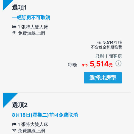
選項
一經訂房不可取消
1 張特大雙人床
免費無線上網
5,514
/1 晚
不含稅金和服務費
只剩 1 間客房
5,514
每晚
元
選擇此房型
選項
8月18日(星期二)前可免費取消
1 張特大雙人床
免費無線上網