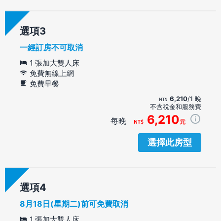
選項
一經訂房不可取消
1 張加大雙人床
免費無線上網
免費早餐
6,210
/1 晚
不含稅金和服務費
6,210
每晚
元
選擇此房型
選項
8月18日(星期二)前可免費取消
1 張加大雙人床