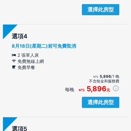
選擇此房型
選項
8月18日(星期二)前可免費取消
2 張單人床
免費無線上網
免費早餐
5,896
/1 晚
不含稅金和服務費
5,896
每晚
元
選擇此房型
選項