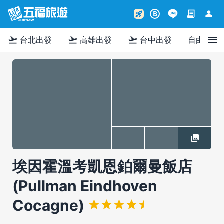
contract
person
rocket_launch
B
menu
flight_takeoff
flight_takeoff
flight_takeoff
台北出發
高雄出發
台中出發
自由行
埃因霍溫考凱恩鉑爾曼飯店
(Pullman Eindhoven
Cocagne)