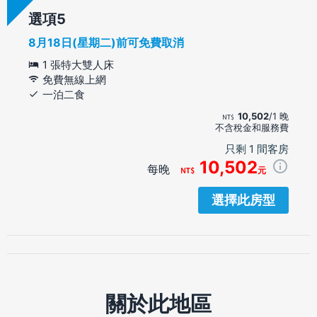
選項
8月18日(星期二)前可免費取消
1 張特大雙人床
免費無線上網
一泊二食
10,502
/1 晚
不含稅金和服務費
只剩 1 間客房
10,502
每晚
元
選擇此房型
關於此地區