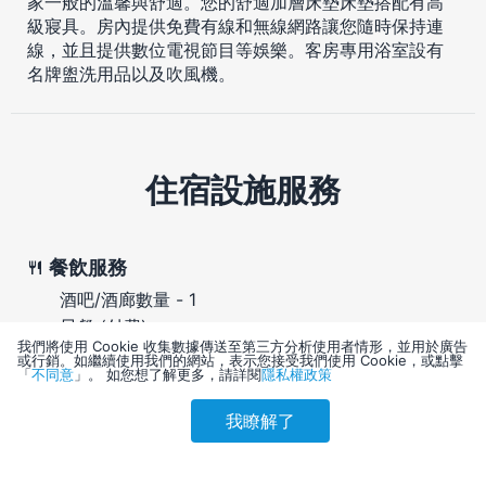
家一般的溫馨與舒適。您的舒適加層床墊床墊搭配有高
級寢具。房內提供免費有線和無線網路讓您隨時保持連
線，並且提供數位電視節目等娛樂。客房專用浴室設有
名牌盥洗用品以及吹風機。
住宿設施服務
餐飲服務
酒吧/酒廊數量 - 1
早餐 (付費)
我們將使用 Cookie 收集數據傳送至第三方分析使用者情形，並用於廣告
自動販賣機
或行銷。如繼續使用我們的網站，表示您接受我們使用 Cookie，或點擊
「
不同意
」。 如您想了解更多，請詳閱
隱私權政策
旅客服務
我瞭解了
參考售價(含稅)
乾洗/洗衣服務
會員訂購
訪客訂購
刷卡優惠
5,507
提供保管箱