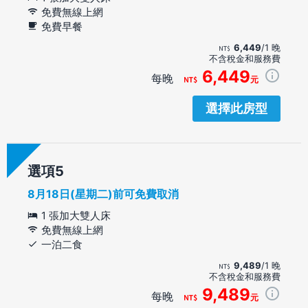
免費無線上網
免費早餐
6,449
/1 晚
不含稅金和服務費
6,449
每晚
元
選擇此房型
選項
8月18日(星期二)前可免費取消
1 張加大雙人床
免費無線上網
一泊二食
9,489
/1 晚
不含稅金和服務費
9,489
每晚
元