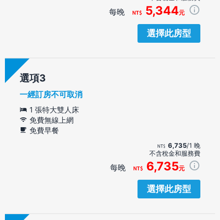
5,344
每晚
元
選擇此房型
選項
一經訂房不可取消
1 張特大雙人床
免費無線上網
免費早餐
6,735
/1 晚
不含稅金和服務費
6,735
每晚
元
選擇此房型