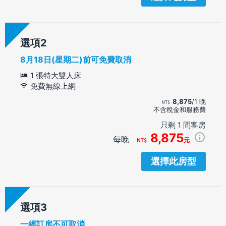
選項
8月18日(星期二)前可免費取消
1 張特大雙人床
免費無線上網
8,875
/1 晚
不含稅金和服務費
只剩 1 間客房
8,875
每晚
元
選擇此房型
選項
一經訂房不可取消