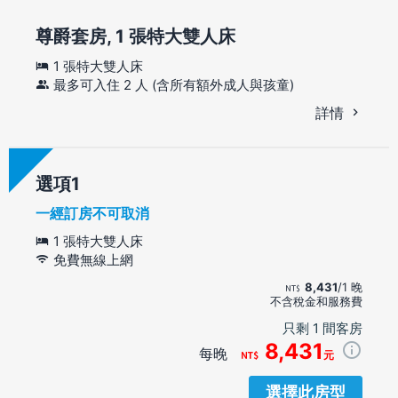
尊爵套房, 1 張特大雙人床
1 張特大雙人床
最多可入住 2 人 (含所有額外成人與孩童)
詳情
選項
一經訂房不可取消
1 張特大雙人床
免費無線上網
8,431
/1 晚
不含稅金和服務費
只剩 1 間客房
8,431
每晚
元
選擇此房型