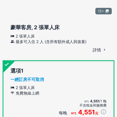
12+
豪華客房, 2 張單人床
2 張單人床
最多可入住 2 人 (含所有額外成人與孩童)
詳情
選項
一經訂房不可取消
2 張單人床
免費無線上網
4,551
/1 晚
不含稅金和服務費
4,551
每晚
元