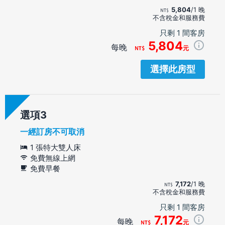
5,804
/1 晚
不含稅金和服務費
只剩 1 間客房
5,804
每晚
元
選擇此房型
選項
一經訂房不可取消
1 張特大雙人床
免費無線上網
免費早餐
7,172
/1 晚
不含稅金和服務費
只剩 1 間客房
7,172
每晚
元