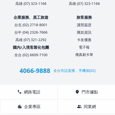
高雄 (07) 323-1166
高雄 (07) 323-1166
企業服務、員工旅遊
旅客服務
台北 (02) 2718-8001
護照簽證
台中 (04) 2326-7666
匯款資訊
高雄 (07) 321-2292
卡友優惠
國內/入境客製化包團
電子報
傳真刷卡單
全台 (02) 6609-7100
4066-9888
全台市話直撥，手機加(02)
call
網路電話
location_on
門市據點
location_city
企業專區
group
同業網