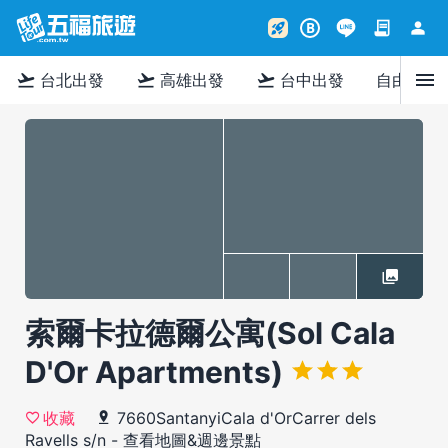
contract
person
rocket_launch
B
menu
flight_takeoff
flight_takeoff
flight_takeoff
台北出發
高雄出發
台中出發
自由行
索爾卡拉德爾公寓(Sol Cala
D'Or Apartments)
7660SantanyiCala d'OrCarrer dels
收藏
Ravells s/n
-
查看地圖&週邊景點