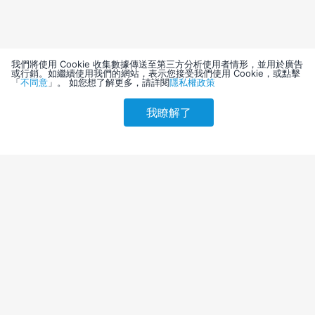
我們將使用 Cookie 收集數據傳送至第三方分析使用者情形，並用於廣告
或行銷。如繼續使用我們的網站，表示您接受我們使用 Cookie，或點擊
「
不同意
」。 如您想了解更多，請詳閱
隱私權政策
我瞭解了
請選擇其他入住日