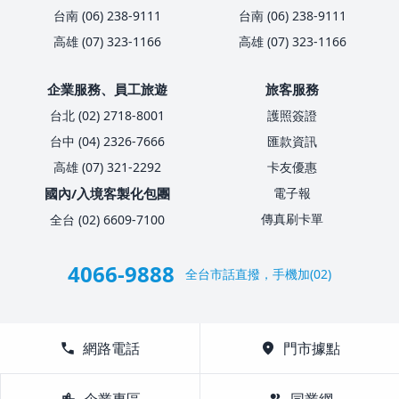
台南 (06) 238-9111
台南 (06) 238-9111
高雄 (07) 323-1166
高雄 (07) 323-1166
企業服務、員工旅遊
旅客服務
台北 (02) 2718-8001
護照簽證
台中 (04) 2326-7666
匯款資訊
高雄 (07) 321-2292
卡友優惠
國內/入境客製化包團
電子報
傳真刷卡單
全台 (02) 6609-7100
4066-9888
全台市話直撥，手機加(02)
call
網路電話
location_on
門市據點
location_city
企業專區
group
同業網