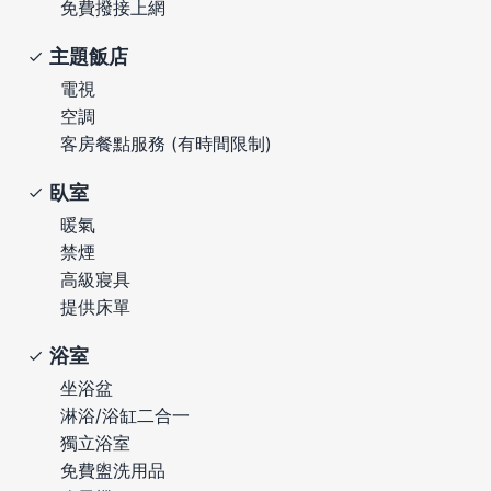
免費撥接上網
主題飯店
電視
空調
客房餐點服務 (有時間限制)
臥室
暖氣
禁煙
高級寢具
提供床單
浴室
坐浴盆
淋浴/浴缸二合一
獨立浴室
免費盥洗用品