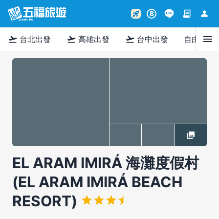
contract
person
rocket_launch
B
menu
flight_takeoff
flight_takeoff
flight_takeoff
台北出發
高雄出發
台中出發
自由行
EL ARAM IMIRÁ 海灘度假村
(EL ARAM IMIRÁ BEACH
RESORT)