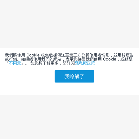
我們將使用 Cookie 收集數據傳送至第三方分析使用者情形，並用於廣告
或行銷。如繼續使用我們的網站，表示您接受我們使用 Cookie，或點擊
「
不同意
」。 如您想了解更多，請詳閱
隱私權政策
我瞭解了
請選擇其他入住日