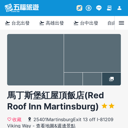
contract
person
rocket_launch
B
menu
flight_takeoff
flight_takeoff
flight_takeoff
台北出發
高雄出發
台中出發
自由行
馬丁斯堡紅屋頂飯店(Red
Roof Inn Martinsburg)
25401MartinsburgExit 13 off I-81209
收藏
Viking Way
-
查看地圖&週邊景點