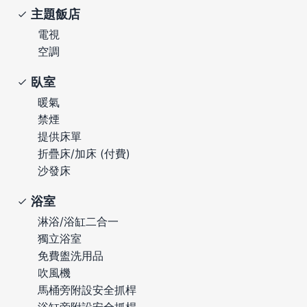
主題飯店
電視
空調
臥室
暖氣
禁煙
提供床單
折疊床/加床 (付費)
沙發床
浴室
淋浴/浴缸二合一
獨立浴室
免費盥洗用品
吹風機
馬桶旁附設安全抓桿
浴缸旁附設安全抓桿