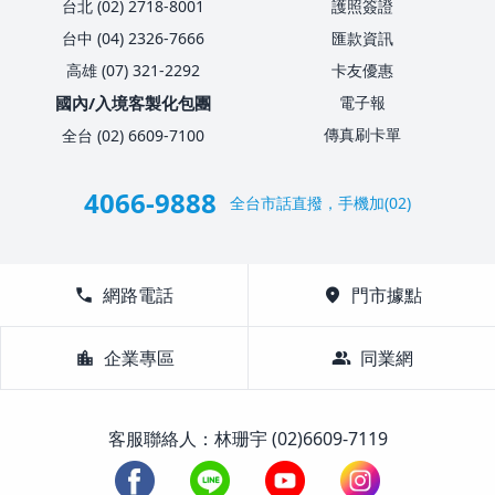
台北 (02) 2718-8001
護照簽證
台中 (04) 2326-7666
匯款資訊
高雄 (07) 321-2292
卡友優惠
國內/入境客製化包團
電子報
傳真刷卡單
全台 (02) 6609-7100
4066-9888
全台市話直撥，手機加(02)
call
網路電話
location_on
門市據點
location_city
企業專區
group
同業網
客服聯絡人：林珊宇 (02)6609-7119