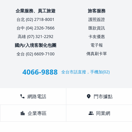
企業服務、員工旅遊
旅客服務
台北 (02) 2718-8001
護照簽證
台中 (04) 2326-7666
匯款資訊
高雄 (07) 321-2292
卡友優惠
國內/入境客製化包團
電子報
傳真刷卡單
全台 (02) 6609-7100
4066-9888
全台市話直撥，手機加(02)
call
網路電話
location_on
門市據點
location_city
企業專區
group
同業網