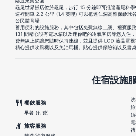
鄰近東樂公園
龜尾世界飯店位於龜尾，步行 15 分鐘即可抵達龜尾科
這裡開車 2.2 公里 (1.4 英哩) 可以抵達仁洞高雅保齡球谷，
公民體育場。
善用便利的設施服務，其中包括免費無線上網、禮賓服
131 間精心設有電冰箱以及迷你吧的冷氣客房等您入住
費無線上網讓您隨時保持連線，並且提供 LCD 液晶電
精心提供吹風機以及免治馬桶。貼心提供保險箱以及書
住宿設施
洗
餐飲服務
旅
早餐 (付費)
婚
電
旅客服務
禮
乾洗/洗衣服務