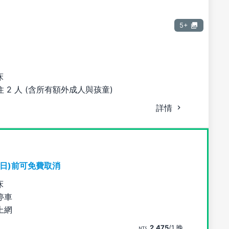
5+
床
 2 人 (含所有額外成人與孩童)
詳情
期日)前可免費取消
床
停車
上網
2,475
/1 晚