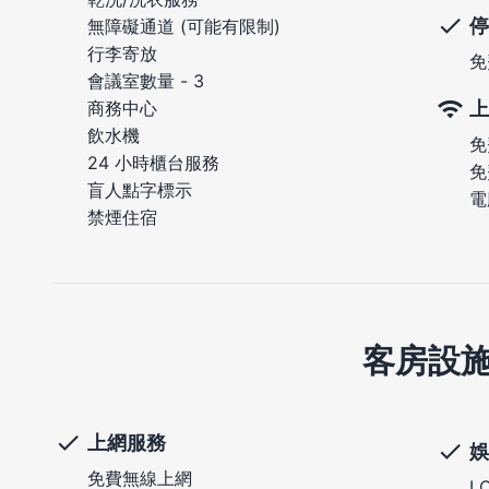
停
無障礙通道 (可能有限制)
行李寄放
免
會議室數量 - 3
上
商務中心
飲水機
免
24 小時櫃台服務
免
盲人點字標示
電
禁煙住宿
客房設
上網服務
娛
免費無線上網
L