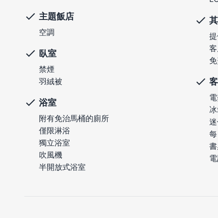
主題飯店
其
空調
提
客
臥室
免
禁煙
客
羽絨被
電
浴室
冰
附有免治馬桶的廁所
迷
僅限淋浴
每
獨立浴室
書
吹風機
電
半開放式浴室