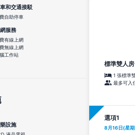
車和交通接駁
費自助停車
網服務
費有線上網
費無線上網
腦工作站
標準雙人房
1 張標準
最多可入住
施
選項
樂設施
8月16日(星
CD 液晶電視