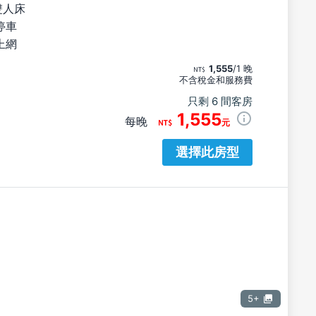
雙人床
停車
上網
1,555
/1 晚
不含稅金和服務費
只剩 6 間客房
1,555
每晚
元
選擇此房型
5+