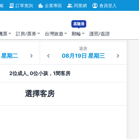
account_circle
contract
location_city
group
略
訂單查詢
企業專區
同業網
會員登入
基隆港
機票
訂房/票券
台灣旅遊
郵輪
護照/簽證
expand_more
expand_more
expand_more
expand_more
住
退房
2位成人, 0位小孩，1間客房
選擇客房