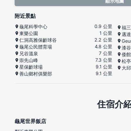
顯示地圖
附近景點
0.9 公里
龜尾科學中心
福三
1 公里
東樂公園
邁達
2.2 公里
仁洞高雅保齡球谷
Geu
4.8 公里
龜尾公民體育場
漆谷
7 公里
兄谷溫泉
倭館
7.3 公里
崇先山峰
松亭
9.1 公里
星保齡球場
大邱
9.1 公里
善山鄉村俱樂部
住宿介
龜尾世界飯店