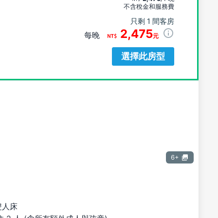
不含稅金和服務費
只剩 1 間客房
2,475
每晚
元
選擇此房型
6+
雙人床