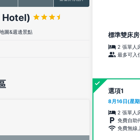
Hotel)
地圖&週邊景點
標準雙床房
2 張單人
最多可入住
區
選項
8月16日(星
2 張單人
免費自助
免費無線