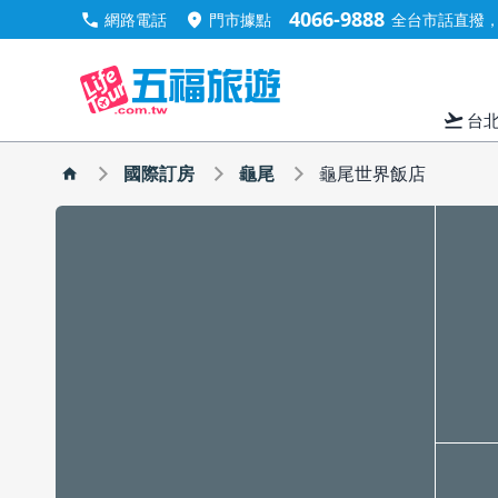
4066-9888
call
location_on
網路電話
門市據點
全台市話直撥，手
flight_takeoff
台
國際訂房
龜尾
龜尾世界飯店