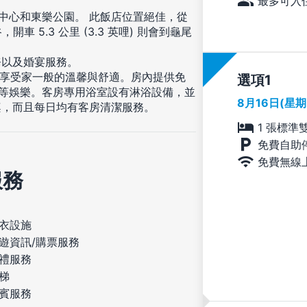
最多可入住
學中心和東樂公園。 此飯店位置絕佳，從
開車 5.3 公里 (3.3 英哩) 則會到龜尾
務以及婚宴服務。
，享受家一般的溫馨與舒適。房內提供免
選項
視等娛樂。客房專用浴室設有淋浴設備，並
8月16日(星
桌，而且每日均有客房清潔服務。
1 張標準
免費自助
免費無線
服務
衣設施
遊資訊/購票服務
禮服務
梯
賓服務