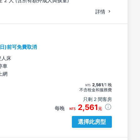
 2 人 (含所有額外成人與孩童)
詳情
期日)前可免費取消
雙人床
停車
上網
2,561
/1 晚
不含稅金和服務費
只剩 2 間客房
2,561
每晚
元
選擇此房型