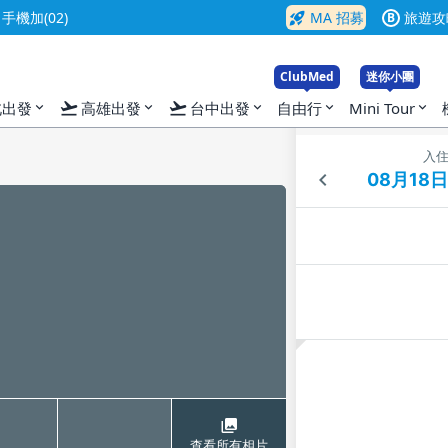
rocket_launch
機加(02)
MA 招募
旅遊攻
B
ClubMed
迷你小團
flight_takeoff
flight_takeoff
北出發
高雄出發
台中出發
自由行
Mini Tour
expand_more
expand_more
expand_more
expand_more
expand_more
入
查看所有相片