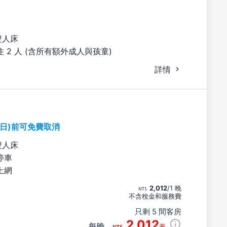
雙人床
 2 人 (含所有額外成人與孩童)
詳情
期日)前可免費取消
雙人床
停車
上網
2,012
/1 晚
不含稅金和服務費
只剩 5 間客房
2,012
每晚
元