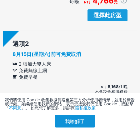
4,766
每晚
元
選擇此房型
選項
8月15日(星期六)前可免費取消
2 張加大雙人床
免費無線上網
免費早餐
5,168
/1 晚
不含稅金和服務費
我們將使用 Cookie 收集數據傳送至第三方分析使用者情形，並用於廣告
只剩 4 間客房
或行銷。如繼續使用我們的網站，表示您接受我們使用 Cookie，或點擊
5,168
「
不同意
」。 如您想了解更多，請詳閱
隱私權政策
每晚
元
我瞭解了
選擇此房型
參考售價(含稅)
會員訂購
訪客訂購
刷卡優惠
5,236