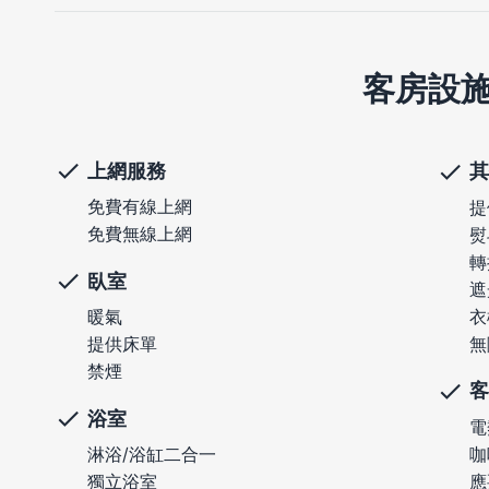
客房設
上網服務
其
免費有線上網
提
免費無線上網
熨
轉
臥室
遮
衣
暖氣
無
提供床單
禁煙
客
浴室
電
咖
淋浴/浴缸二合一
應
獨立浴室