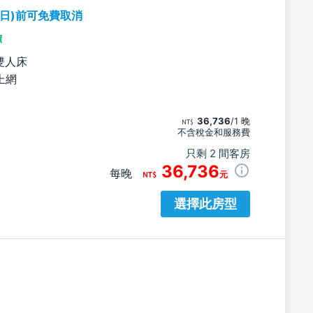
期日)前可免費取消
價
雙人床
上網
36,736
/1 晚
不含稅金和服務費
只剩 2 間客房
36,736
每晚
元
選擇此房型