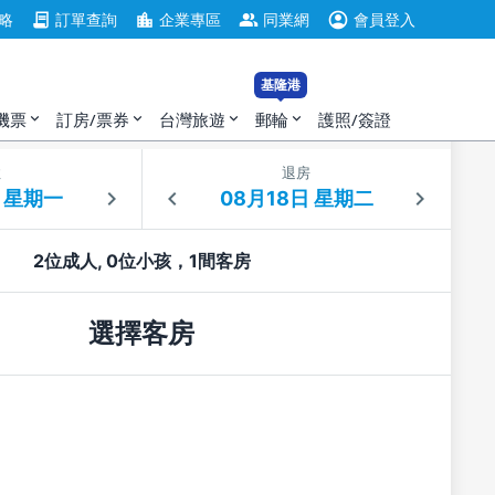
account_circle
contract
location_city
group
略
訂單查詢
企業專區
同業網
會員登入
基隆港
機票
訂房/票券
台灣旅遊
郵輪
護照/簽證
expand_more
expand_more
expand_more
expand_more
住
退房
2位成人, 0位小孩，1間客房
選擇客房