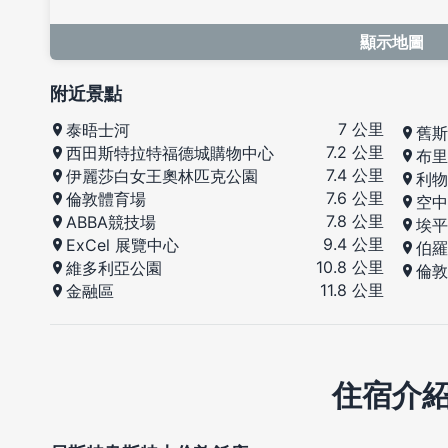
顯示地圖
附近景點
7 公里
泰晤士河
舊斯
7.2 公里
西田斯特拉特福德城購物中心
布里
7.4 公里
伊麗莎白女王奧林匹克公園
利物
7.6 公里
倫敦體育場
空中
7.8 公里
ABBA競技場
埃平
9.4 公里
ExCel 展覽中心
伯羅
10.8 公里
維多利亞公園
倫敦
11.8 公里
金融區
住宿介