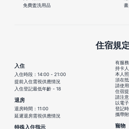
書
免費盥洗用品
住宿規
有服務
入住
持卡人
本人照
入住時段：14:00 - 21:00
須在抵
提前入住需視供應情況
請使用
入住登記最低年齡 - 18
住宿提
請注意
退房
以電子
退房時間：11:00
登記時
攜帶附
延遲退房需視供應情況
寵物
特殊入住指示