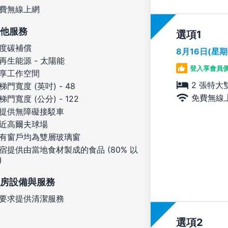
費無線上網
他服務
選項
度碳補償
8月16日(星
再生能源 - 太陽能
登入享會員
享工作空間
2 張特大
梯門寬度 (英吋) - 48
免費無線
梯門寬度 (公分) - 122
提供無障礙接駁車
近高爾夫球場
有窗戶均為雙層玻璃窗
宿提供由當地食材製成的食品 (80% 以
)
房設備與服務
要求提供清潔服務
選項