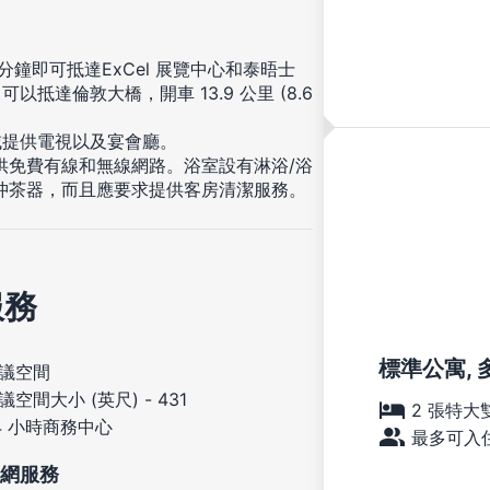
鐘即可抵達ExCel 展覽中心和泰晤士
 可以抵達倫敦大橋，開車 13.9 公里 (8.6
域提供電視以及宴會廳。
供免費有線和無線網路。浴室設有淋浴/浴
沖茶器，而且應要求提供客房清潔服務。
服務
標準公寓, 
議空間
議空間大小 (英尺) - 431
2 張特大
4 小時商務中心
最多可入住
網服務