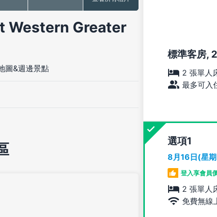
stern Greater
標準客房, 
地圖&週邊景點
2 張單人
最多可入住
選項
區
8月16日(星
登入享會員
2 張單人
免費無線