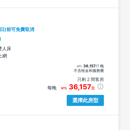
期日)前可免費取消
價
雙人床
上網
36,157
/1 晚
不含稅金和服務費
只剩 2 間客房
36,157
每晚
元
選擇此房型