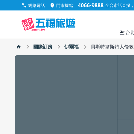
4066-9888
call
location_on
網路電話
門市據點
全台市話直撥，手
flight_takeoff
台
國際訂房
伊爾福
貝斯特韋斯特大倫敦