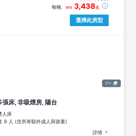
3,438
每晚
元
選擇此房型
17+
多張床, 非吸煙房, 陽台
雙人床
 8 人 (含所有額外成人與孩童)
詳情