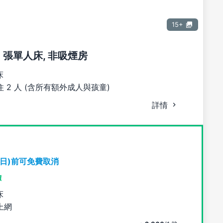
15+
2 張單人床, 非吸煙房
床
 2 人 (含所有額外成人與孩童)
詳情
期日)前可免費取消
價
床
上網