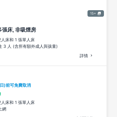
15+
多張床, 非吸煙房
雙人床和 1 張單人床
 3 人 (含所有額外成人與孩童)
詳情
期日)前可免費取消
價
雙人床和 1 張單人床
上網