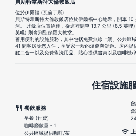
貝斯特韋斯特大倫敦飯店
位於伊爾福 (瓦倫丁斯)
貝斯特韋斯特大倫敦飯店位於伊爾福中心地帶，開車 10 分
河。 此飯店位置絕佳，從這裡開車 13.7 公里 (8.5 英哩)
英哩) 則會到聖保羅大教堂。
善用便利的設施服務，其中包括免費無線上網、公共區
41 間客房等您入住，享受家一般的溫馨與舒適。房內提
缸二合一以及免費盥洗用品。貼心提供書桌以及咖啡機/
住宿設施
會
餐飲服務
會
早餐 (付費)
2
咖啡廳數量 - 1
上
公共區域提供咖啡/茶