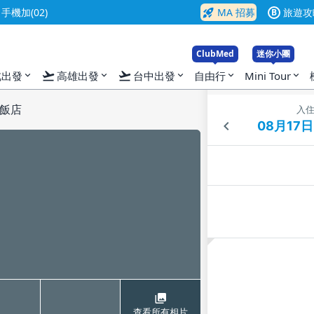
rocket_launch
機加(02)
MA 招募
旅遊攻
B
ClubMed
迷你小團
flight_takeoff
flight_takeoff
北出發
高雄出發
台中出發
自由行
Mini Tour
expand_more
expand_more
expand_more
expand_more
expand_more
飯店
入
查看所有相片