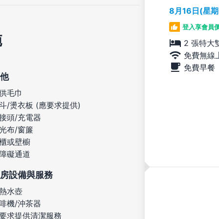
8月16日(星
登入享會員
施
2 張特大
免費無線
免費早餐
他
供毛巾
斗/燙衣板 (應要求提供)
接頭/充電器
光布/窗簾
櫃或壁櫥
障礙通道
房設備與服務
熱水壺
啡機/沖茶器
要求提供清潔服務