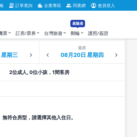
account_circle
contract
location_city
group
略
訂單查詢
企業專區
同業網
會員登入
基隆港
機票
訂房/票券
台灣旅遊
郵輪
護照/簽證
expand_more
expand_more
expand_more
expand_more
住
退房
2位成人, 0位小孩，1間客房
無符合房型，請選擇其他入住日。