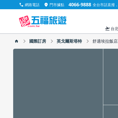
4066-9888
call
location_on
網路電話
門市據點
全台市話直撥，手
flight_takeoff
台
國際訂房
英戈爾斯塔特
舒適埃拉飯店