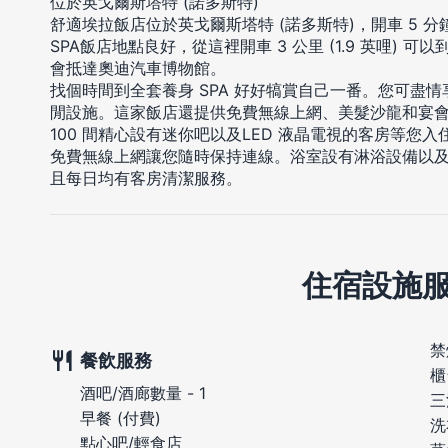
位於英戈爾斯塔特 (諾多斯特)
舒適埃拉飯店位於英戈爾斯塔特 (諾多斯特)，開車 5 
SPA飯店地點良好，從這裡開車 3 公里 (1.9 英哩) 可以到
會抵達奧迪汽車博物館。
找個時間到全套養身 SPA 好好犒賞自己一番。您可盡情
閒設施。這家飯店還提供免費無線上網、美髮沙龍和宴
100 間精心設有迷你吧以及LED 液晶電視的客房等您
免費無線上網讓您隨時保持連線。浴室設有淋浴設備以
且每日均有客房清潔服務。
住宿設施
禁
餐飲服務
櫃
酒吧/酒廊數量 - 1
三
早餐 (付費)
洗
點心吧/輕食店