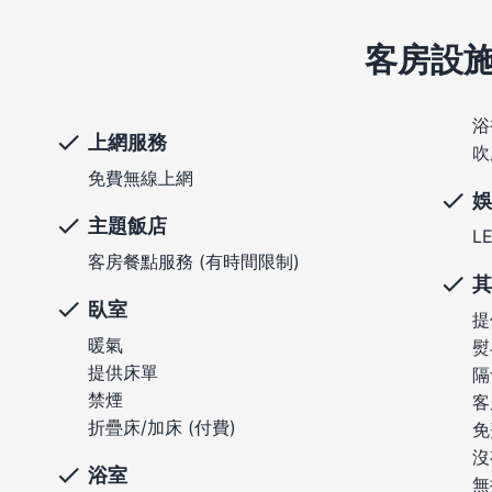
客房設
浴
上網服務
吹
免費無線上網
娛
主題飯店
L
客房餐點服務 (有時間限制)
其
臥室
提
暖氣
熨
提供床單
隔
禁煙
客
折疊床/加床 (付費)
免
沒
浴室
無