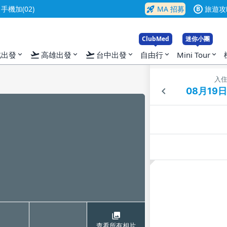
rocket_launch
機加(02)
MA 招募
旅遊攻
B
ClubMed
迷你小團
flight_takeoff
flight_takeoff
北出發
高雄出發
台中出發
自由行
Mini Tour
expand_more
expand_more
expand_more
expand_more
expand_more
入
查看所有相片