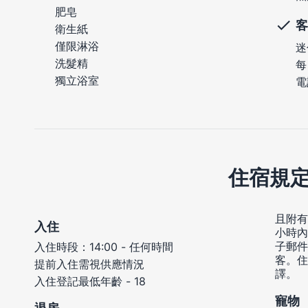
肥皂
客
衛生紙
僅限淋浴
迷
洗髮精
每
獨立浴室
電
住宿規
且附有
入住
小時內
子郵件
入住時段：14:00 - 任何時間
客。住
提前入住需視供應情況
譯。
入住登記最低年齡 - 18
寵物