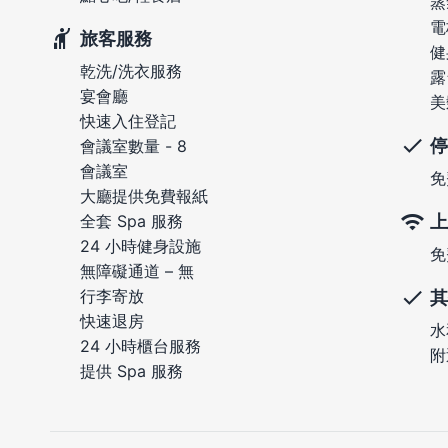
蒸
電
旅客服務
健
乾洗/洗衣服務
露
宴會廳
美
快速入住登記
停
會議室數量 - 8
會議室
免
大廳提供免費報紙
上
全套 Spa 服務
24 小時健身設施
免
無障礙通道 – 無
行李寄放
其
快速退房
水
24 小時櫃台服務
附
提供 Spa 服務