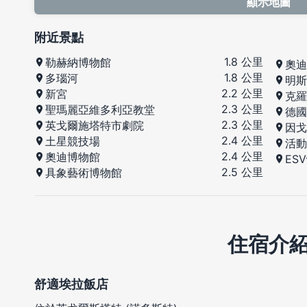
顯示地圖
附近景點
1.8 公里
勒赫納博物館
奧迪
1.8 公里
多瑙河
明斯
2.2 公里
新宮
克羅
2.3 公里
聖瑪麗亞維多利亞教堂
德國
2.3 公里
英戈爾施塔特市劇院
因戈
2.4 公里
土星競技場
活動
2.4 公里
奧迪博物館
ES
2.5 公里
具象藝術博物館
住宿介
舒適埃拉飯店