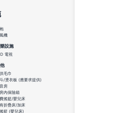
施
袍
風機
樂設施
ED 電視
他
供毛巾
斗/燙衣板 (應要求提供)
音房
房內保險箱
費搖籃/嬰兒床
有折疊床/加床
搖籃 (嬰兒床)