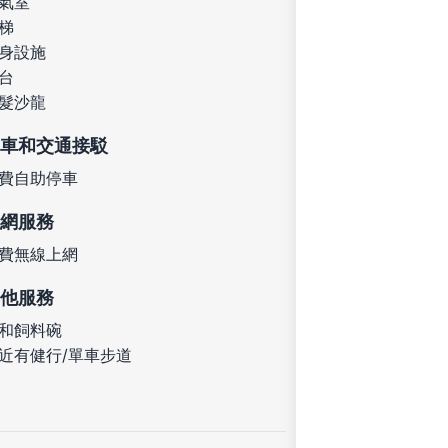
氣室
梯
身設施
台
髮沙龍
車和交通接駁
費自助停車
網服務
費無線上網
他服務
和飼料碗
近有健行/單車步道