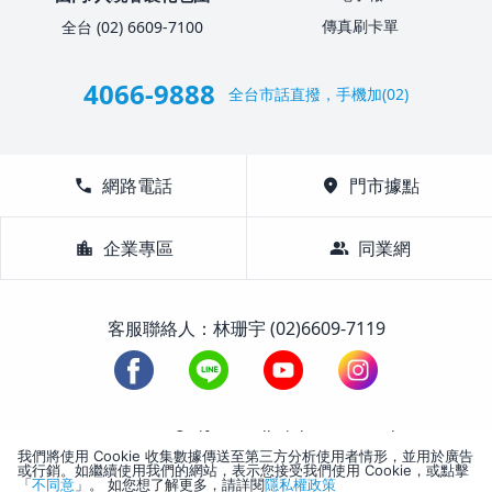
傳真刷卡單
全台 (02) 6609-7100
4066-9888
全台市話直撥，手機加(02)
call
網路電話
location_on
門市據點
location_city
企業專區
group
同業網
客服聯絡人：林珊宇 (02)6609-7119
1988-2026 © Lifetour All Rights Reserved.
我們將使用 Cookie 收集數據傳送至第三方分析使用者情形，並用於廣告
或行銷。如繼續使用我們的網站，表示您接受我們使用 Cookie，或點擊
「
不同意
」。 如您想了解更多，請詳閱
隱私權政策