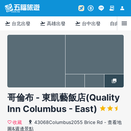
contract
person
rocket_launch
B
menu
flight_takeoff
flight_takeoff
flight_takeoff
台北出發
高雄出發
台中出發
自由行
哥倫布 - 東凱藝飯店(Quality
Inn Columbus - East)
43068Columbus2055 Brice Rd
-
查看地
收藏
圖&週邊景點