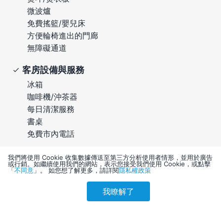
微波爐
免費搖籃/嬰兒床
方便輪椅進出的門廊
無障礙通道
客房設備與服務
冰箱
咖啡機/沖茶器
每日清潔服務
書桌
免費市內電話
我們將使用 Cookie 收集數據傳送至第三方分析使用者情形，並用於廣告
或行銷。如繼續使用我們的網站，表示您接受我們使用 Cookie，或點擊
「
不同意
」。 如您想了解更多，請詳閱
隱私權政策
我瞭解了
參考售價(含稅)
住宿規定
會員訂購
訪客訂購
刷卡優惠
2,794