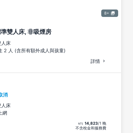
8+
張標準雙人床, 非吸煙房
雙人床
 2 人 (含所有額外成人與孩童)
詳情
取消
雙人床
上網
14,823
/1 晚
不含稅金和服務費