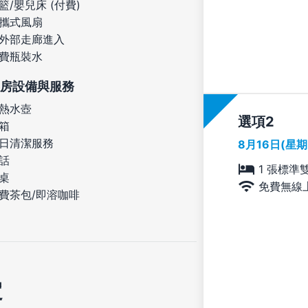
籃/嬰兒床 (付費)
攜式風扇
外部走廊進入
費瓶裝水
房設備與服務
熱水壺
選項
箱
日清潔服務
8月16日(星
話
1 張標準
桌
免費無線
費茶包/即溶咖啡
定