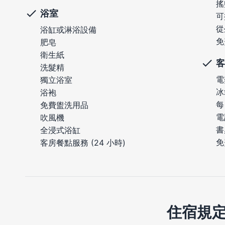
搖
浴室
可
從
浴缸或淋浴設備
免
肥皂
衛生紙
客
洗髮精
電
獨立浴室
冰
浴袍
每
免費盥洗用品
電
吹風機
書
全浸式浴缸
免
客房餐點服務 (24 小時)
住宿規