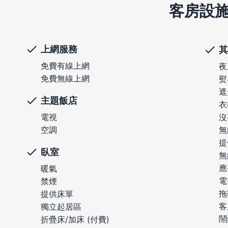
客房設
上網服務
其
免費有線上網
夜
免費無線上網
熨
遮
主題飯店
衣
電視
沒
空調
無
提
臥室
無
應
暖氣
電
禁煙
拖
提供床單
客
獨立起居區
鬧
折疊床/加床 (付費)