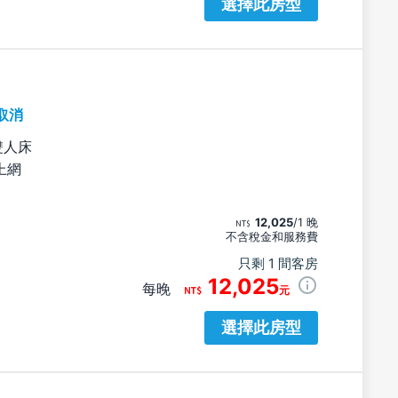
選擇此房型
取消
雙人床
上網
12,025
/1 晚
不含稅金和服務費
只剩 1 間客房
12,025
每晚
元
選擇此房型