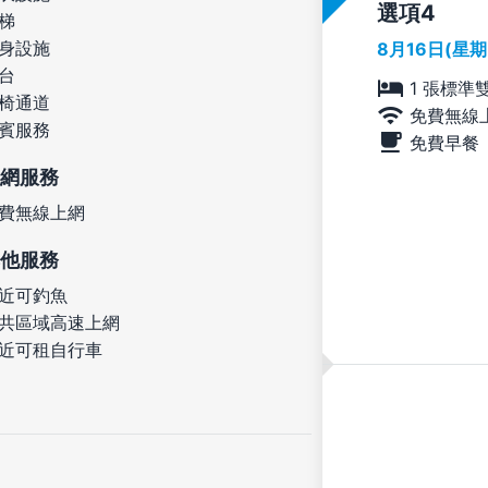
選項
梯
身設施
8月16日(星
台
1 張標準
椅通道
免費無線
賓服務
免費早餐
網服務
費無線上網
他服務
近可釣魚
共區域高速上網
近可租自行車