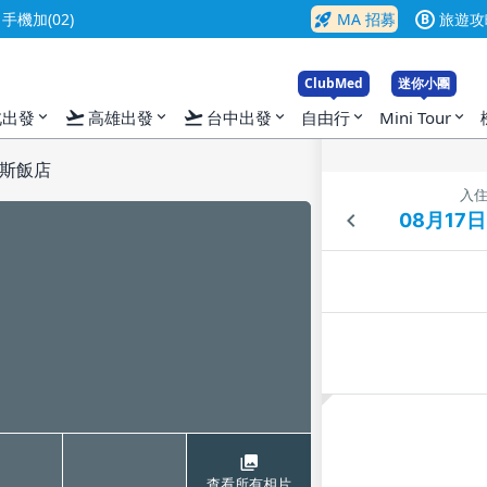
rocket_launch
機加(02)
MA 招募
旅遊攻
B
ClubMed
迷你小團
flight_takeoff
flight_takeoff
北出發
高雄出發
台中出發
自由行
Mini Tour
expand_more
expand_more
expand_more
expand_more
expand_more
斯飯店
入
查看所有相片