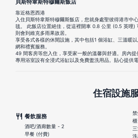
貝斯特韋斯特穆爾斯飯店
靠近格恩西港
入住貝斯特韋斯特穆爾斯飯店，您就身處聖彼得港市中
毯。 此飯店位置絕佳，從這裡開車 0.8 公里 (0.5 英哩) 
則會到維克多雨果故居。
享受各式各樣的休閒設施，其中包括1 個浴缸、三溫暖
網和禮賓服務。
49 間客房等您入住，享受家一般的溫馨與舒適。房內
專用浴室設有全浸式浴缸以及免費盥洗用品。貼心提供
住宿設施
禁
餐飲服務
櫃
酒吧/酒廊數量 - 2
三
早餐 (付費)
洗