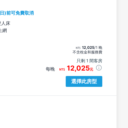
期日)前可免費取消
雙人床
上網
12,025
/1 晚
不含稅金和服務費
只剩 1 間客房
12,025
每晚
元
選擇此房型