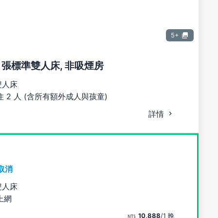
5+
1 張標準雙人床, 非吸煙房
雙人床
 2 人 (含所有額外成人與孩童)
詳情
取消
雙人床
上網
10,888
/1 晚