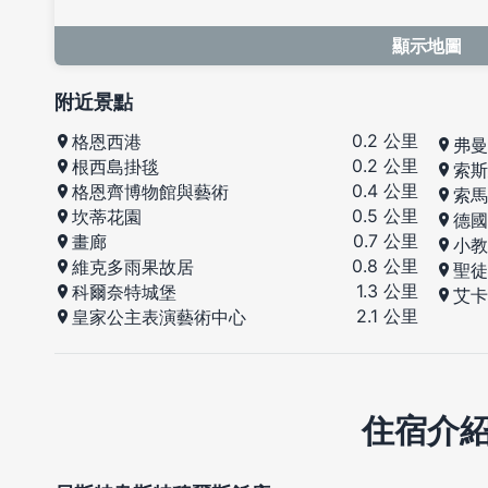
顯示地圖
附近景點
0.2 公里
格恩西港
弗曼
0.2 公里
根西島掛毯
索斯
0.4 公里
格恩齊博物館與藝術
索馬
0.5 公里
坎蒂花園
德國
0.7 公里
畫廊
小教
0.8 公里
維克多雨果故居
聖徒
1.3 公里
科爾奈特城堡
艾卡
2.1 公里
皇家公主表演藝術中心
住宿介