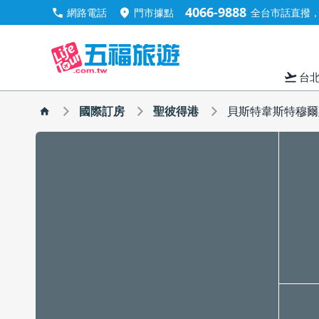
4066-9888
call
location_on
網路電話
門市據點
全台市話直撥，手
flight_takeoff
台
國際訂房
聖彼得港
貝斯特韋斯特穆爾