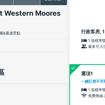
estern Moores
行政客房, 
圖&週邊景點
1 張標準
最多可入住
區
選項
一經訂房不可
1 張標準
免費無線