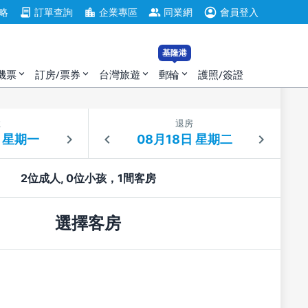
account_circle
contract
location_city
group
略
訂單查詢
企業專區
同業網
會員登入
基隆港
機票
訂房/票券
台灣旅遊
郵輪
護照/簽證
expand_more
expand_more
expand_more
expand_more
住
退房
2位成人, 0位小孩，1間客房
選擇客房