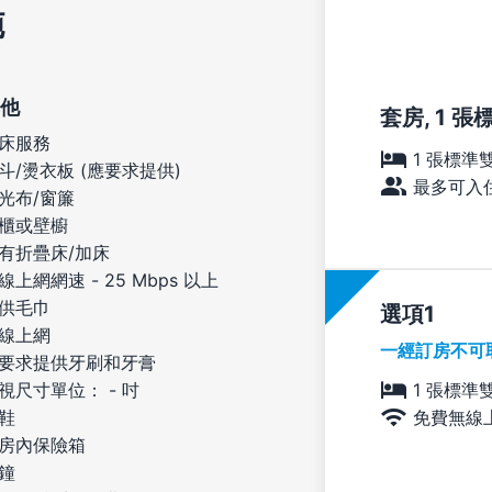
施
他
套房, 1 
床服務
1 張標準
斗/燙衣板 (應要求提供)
最多可入住
光布/窗簾
櫃或壁櫥
有折疊床/加床
線上網網速 - 25 Mbps 以上
供毛巾
選項
線上網
一經訂房不可
要求提供牙刷和牙膏
1 張標準
視尺寸單位： - 吋
免費無線
鞋
房內保險箱
鐘