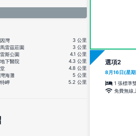
3 公里
因灣
3 公里
馬雷茲莊園
4.1 公里
雷斯公園
4.3 公里
地下醫院
選項
4.8 公里
堂
8月16日(星
5 公里
灣海灘
5.2 公里
特岬
1 張標準
免費無線
紹