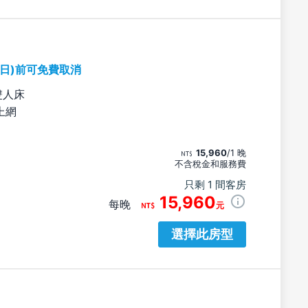
期日)前可免費取消
雙人床
上網
15,960
/1 晚
不含稅金和服務費
只剩 1 間客房
15,960
每晚
元
選擇此房型