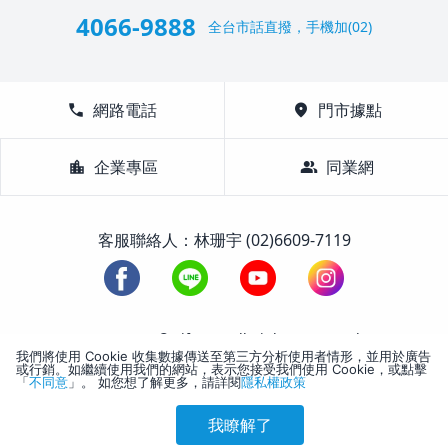
4066-9888
全台市話直撥，手機加(02)
call
網路電話
location_on
門市據點
location_city
企業專區
group
同業網
客服聯絡人：林珊宇 (02)6609-7119
1988-2026 © Lifetour All Rights Reserved.
我們將使用 Cookie 收集數據傳送至第三方分析使用者情形，並用於廣告
或行銷。如繼續使用我們的網站，表示您接受我們使用 Cookie，或點擊
「
不同意
」。 如您想了解更多，請詳閱
隱私權政策
我瞭解了
參考售價(含稅)
會員訂購
訪客訂購