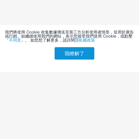
我們將使用 Cookie 收集數據傳送至第三方分析使用者情形，並用於廣告
或行銷。如繼續使用我們的網站，表示您接受我們使用 Cookie，或點擊
「
不同意
」。 如您想了解更多，請詳閱
隱私權政策
我瞭解了
請選擇其他入住日