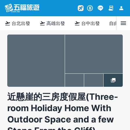
contract
person
rocket_launch
B
menu
flight_takeoff
flight_takeoff
flight_takeoff
台北出發
高雄出發
台中出發
自由行
近懸崖的三房度假屋(Three-
room Holiday Home With
Outdoor Space and a few