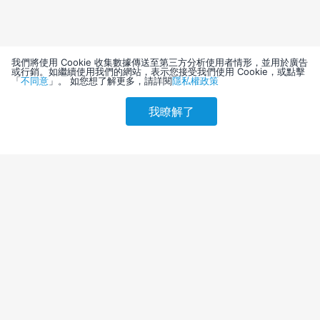
我們將使用 Cookie 收集數據傳送至第三方分析使用者情形，並用於廣告
或行銷。如繼續使用我們的網站，表示您接受我們使用 Cookie，或點擊
「
不同意
」。 如您想了解更多，請詳閱
隱私權政策
我瞭解了
請選擇其他入住日