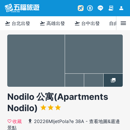
contract
person
rocket_launch
B
menu
flight_takeoff
flight_takeoff
flight_takeoff
台北出發
高雄出發
台中出發
自由行
Nodilo 公寓(Apartments
Nodilo)
20226MljetPola?e 38A
-
查看地圖&週邊
收藏
景點