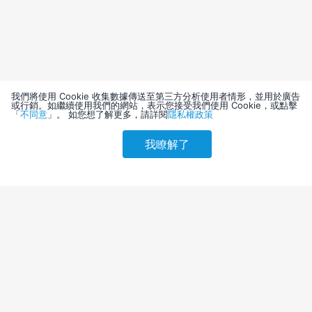
我們將使用 Cookie 收集數據傳送至第三方分析使用者情形，並用於廣告
或行銷。如繼續使用我們的網站，表示您接受我們使用 Cookie，或點擊
「
不同意
」。 如您想了解更多，請詳閱
隱私權政策
我瞭解了
請選擇其他入住日