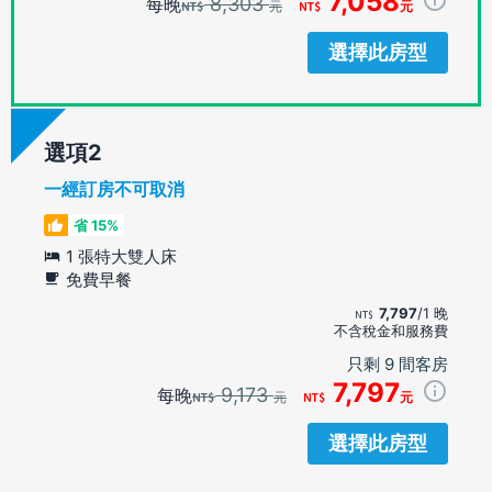
7,058
8,303
每晚
元
元
選擇此房型
選項
一經訂房不可取消
省 15%
1 張特大雙人床
免費早餐
7,797
/1 晚
不含稅金和服務費
只剩 9 間客房
7,797
9,173
每晚
元
元
選擇此房型