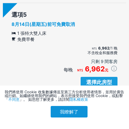
選項
8月14日(星期五)前可免費取消
1 張特大雙人床
免費早餐
6,962
/1 晚
不含稅金和服務費
只剩 9 間客房
6,962
每晚
元
選擇此房型
我們將使用 Cookie 收集數據傳送至第三方分析使用者情形，並用於廣告
或行銷。如繼續使用我們的網站，表示您接受我們使用 Cookie，或點擊
「
不同意
」。 如您想了解更多，請詳閱
隱私權政策
選項
我瞭解了
參考售價(含稅)
8月18日(星期二)前可免費取消
會員訂購
訪客訂購
刷卡優惠
8,469
1 張特大雙人床