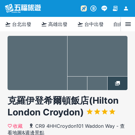
contract
person
rocket_launch
B
menu
flight_takeoff
flight_takeoff
flight_takeoff
台北出發
高雄出發
台中出發
自由行
克羅伊登希爾頓飯店(Hilton
London Croydon)
CR9 4HHCroydon101 Waddon Way
-
查
收藏
看地圖&週邊景點