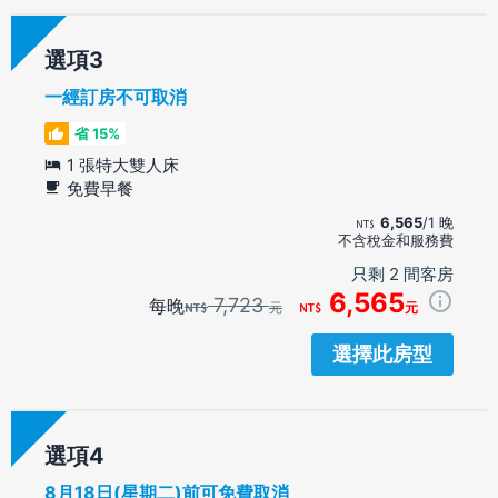
選項
一經訂房不可取消
省 15%
1 張特大雙人床
免費早餐
6,565
/1 晚
不含稅金和服務費
只剩 2 間客房
6,565
7,723
每晚
元
元
選擇此房型
選項
8月18日(星期二)前可免費取消