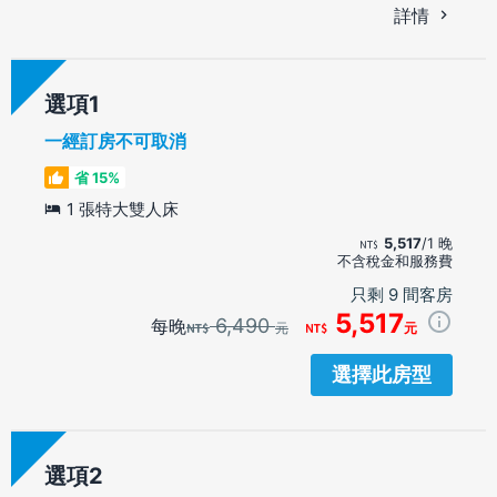
詳情
選項
一經訂房不可取消
省 15%
1 張特大雙人床
5,517
/1 晚
不含稅金和服務費
只剩 9 間客房
5,517
6,490
每晚
元
元
選擇此房型
選項