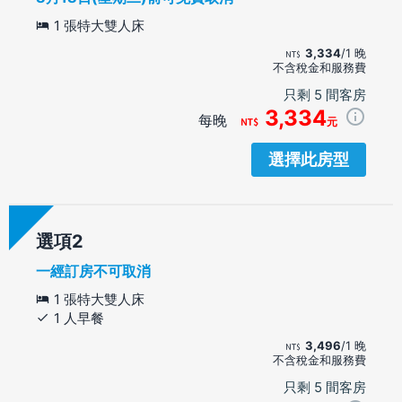
1 張特大雙人床
3,334
/1 晚
不含稅金和服務費
只剩 5 間客房
3,334
每晚
元
選擇此房型
選項
一經訂房不可取消
1 張特大雙人床
1 人早餐
3,496
/1 晚
不含稅金和服務費
只剩 5 間客房