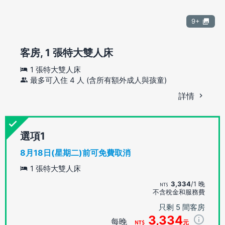
9+
客房, 1 張特大雙人床
1 張特大雙人床
最多可入住 4 人 (含所有額外成人與孩童)
詳情
選項
8月18日(星期二)前可免費取消
1 張特大雙人床
3,334
/1 晚
不含稅金和服務費
只剩 5 間客房
3,334
每晚
元