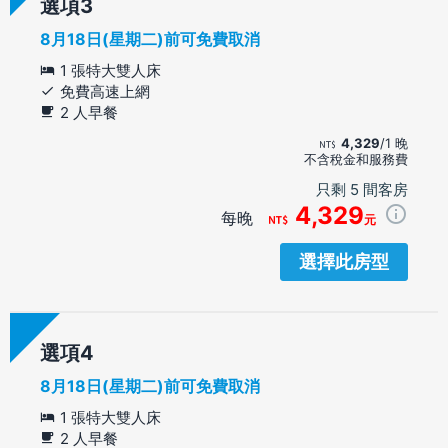
選項
8月18日(星期二)前可免費取消
1 張特大雙人床
免費高速上網
2 人早餐
4,329
/1 晚
不含稅金和服務費
只剩 5 間客房
4,329
每晚
元
選擇此房型
選項
8月18日(星期二)前可免費取消
1 張特大雙人床
2 人早餐