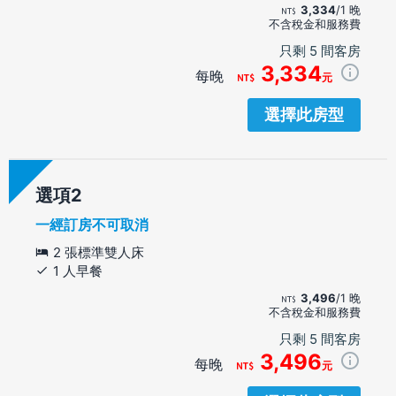
3,334
/1 晚
不含稅金和服務費
只剩 5 間客房
3,334
每晚
元
選擇此房型
選項
一經訂房不可取消
2 張標準雙人床
1 人早餐
3,496
/1 晚
不含稅金和服務費
只剩 5 間客房
3,496
每晚
元