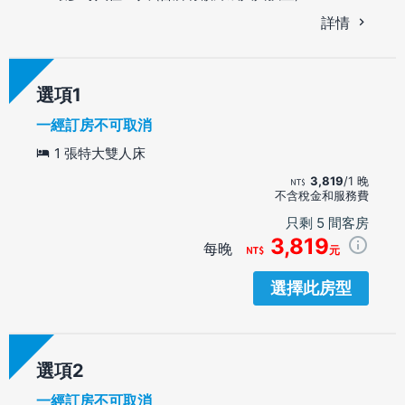
詳情
選項
一經訂房不可取消
1 張特大雙人床
3,819
/1 晚
不含稅金和服務費
只剩 5 間客房
3,819
每晚
元
選擇此房型
選項
一經訂房不可取消