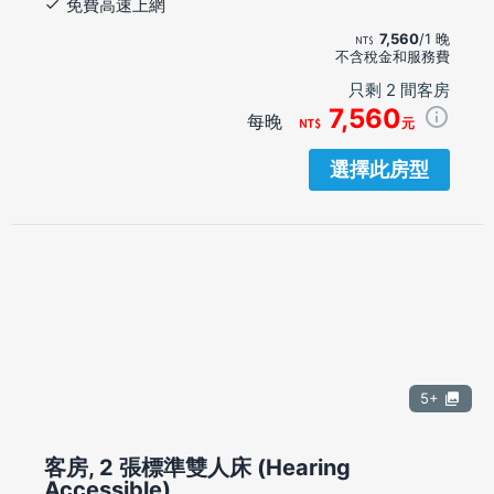
免費高速上網
7,560
/1 晚
不含稅金和服務費
只剩 2 間客房
7,560
每晚
元
選擇此房型
5+
客房, 2 張標準雙人床 (Hearing
Accessible)