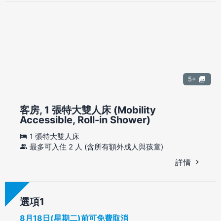
5+
客房, 1 張特大雙人床 (Mobility
Accessible, Roll-in Shower)
1 張特大雙人床
最多可入住 2 人 (含所有額外成人與孩童)
詳情
選項
8月18日(星期二)前可免費取消