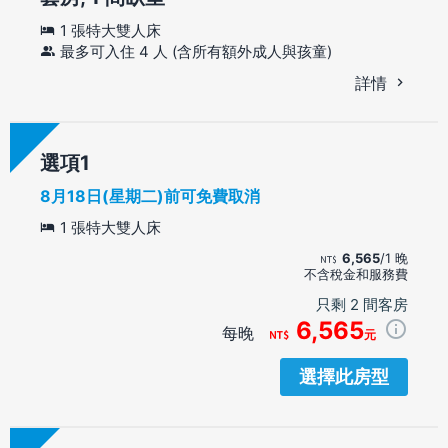
1 張特大雙人床
最多可入住 4 人 (含所有額外成人與孩童)
詳情
選項
8月18日(星期二)前可免費取消
1 張特大雙人床
6,565
/1 晚
不含稅金和服務費
只剩 2 間客房
6,565
每晚
元
選擇此房型