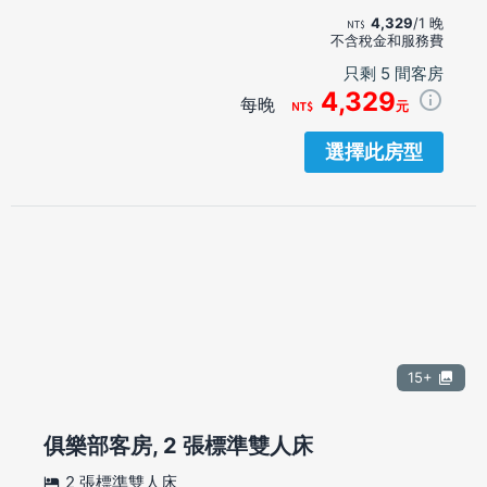
4,329
/1 晚
不含稅金和服務費
只剩 5 間客房
4,329
每晚
元
選擇此房型
15+
俱樂部客房, 2 張標準雙人床
2 張標準雙人床