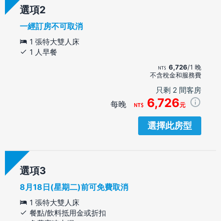
選項
一經訂房不可取消
1 張特大雙人床
1 人早餐
6,726
/1 晚
不含稅金和服務費
只剩 2 間客房
6,726
每晚
元
選擇此房型
選項
8月18日(星期二)前可免費取消
1 張特大雙人床
餐點/飲料抵用金或折扣