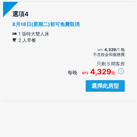
選項
8月18日(星期二)前可免費取消
1 張特大雙人床
2 人早餐
4,329
/1 晚
不含稅金和服務費
只剩 5 間客房
4,329
每晚
元
選擇此房型