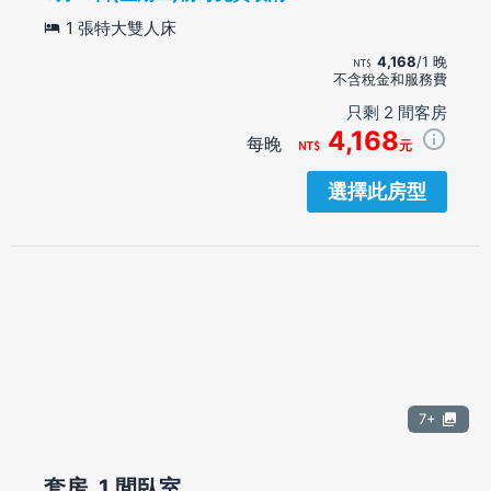
1 張特大雙人床
4,168
/1 晚
不含稅金和服務費
只剩 2 間客房
4,168
每晚
元
選擇此房型
7+
套房, 1 間臥室