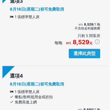
選項
8月18日(星期二)前可免費取消
1 張標準雙人床
8,529
/1 晚
不含稅金和服務費
只剩 5 間客房
8,529
每晚
元
選擇此房型
選項
8月18日(星期二)前可免費取消
1 張標準雙人床
餐點/飲料抵用金或折扣
免費高速上網
8,690
/1 晚