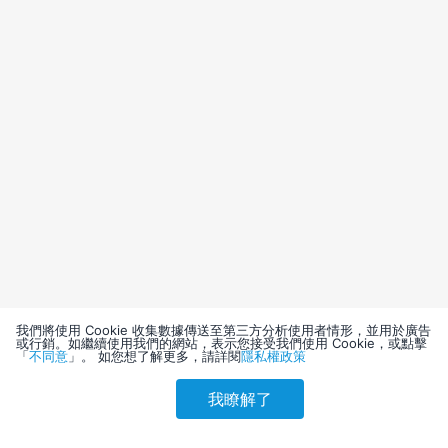
我們將使用 Cookie 收集數據傳送至第三方分析使用者情形，並用於廣告
或行銷。如繼續使用我們的網站，表示您接受我們使用 Cookie，或點擊
「
不同意
」。 如您想了解更多，請詳閱
隱私權政策
我瞭解了
請選擇其他入住日