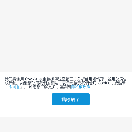
我們將使用 Cookie 收集數據傳送至第三方分析使用者情形，並用於廣告
或行銷。如繼續使用我們的網站，表示您接受我們使用 Cookie，或點擊
「
不同意
」。 如您想了解更多，請詳閱
隱私權政策
我瞭解了
請選擇其他入住日