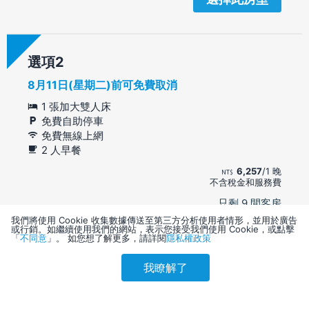
選項
8月11日(星期二)前可免費取消
1 張加大雙人床
免費自助停車
免費無線上網
2 人早餐
6,257
/1 晚
不含稅金和服務費
只剩 9 間客房
6,257
我們將使用 Cookie 收集數據傳送至第三方分析使用者情形，並用於廣告
每晚
元
或行銷。如繼續使用我們的網站，表示您接受我們使用 Cookie，或點擊
「
不同意
」。 如您想了解更多，請詳閱
隱私權政策
選擇此房型
我瞭解了
參考售價(含稅)
會員訂購
訪客訂購
刷卡優惠
7,183