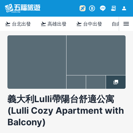
contract
person
rocket_launch
B
menu
flight_takeoff
flight_takeoff
flight_takeoff
台北出發
高雄出發
台中出發
自由行
義大利Lulli帶陽台舒適公寓
(Lulli Cozy Apartment with
Balcony)