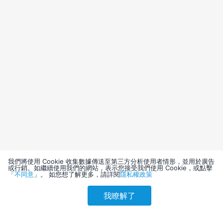
我們將使用 Cookie 收集數據傳送至第三方分析使用者情形，並用於廣告
或行銷。如繼續使用我們的網站，表示您接受我們使用 Cookie，或點擊
「
不同意
」。 如您想了解更多，請詳閱
隱私權政策
我瞭解了
請選擇其他入住日