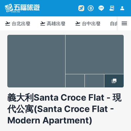
contract
person
rocket_launch
B
menu
flight_takeoff
flight_takeoff
flight_takeoff
台北出發
高雄出發
台中出發
自由行
義大利Santa Croce Flat - 現
代公寓(Santa Croce Flat -
Modern Apartment)