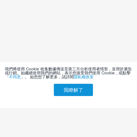
我們將使用 Cookie 收集數據傳送至第三方分析使用者情形，並用於廣告
或行銷。如繼續使用我們的網站，表示您接受我們使用 Cookie，或點擊
「
不同意
」。 如您想了解更多，請詳閱
隱私權政策
我瞭解了
請選擇其他入住日