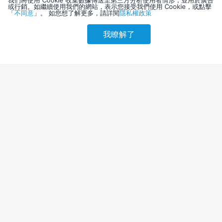
我們將使用 Cookie 收集數據傳送至第三方分析使用者情形，並用於廣告
或行銷。如繼續使用我們的網站，表示您接受我們使用 Cookie，或點擊
「
不同意
」。 如您想了解更多，請詳閱
隱私權政策
我瞭解了
請選擇其他入住日