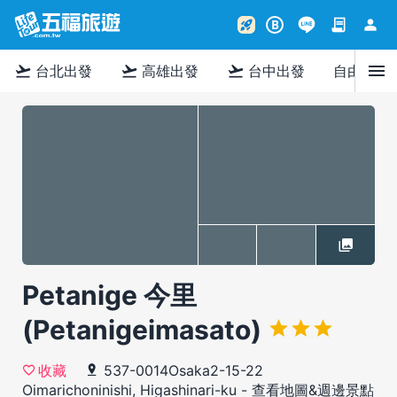
contract
person
rocket_launch
B
menu
flight_takeoff
flight_takeoff
flight_takeoff
台北出發
高雄出發
台中出發
自由行
Petanige 今里
(Petanigeimasato)
537-0014Osaka2-15-22
收藏
Oimarichoninishi, Higashinari-ku
-
查看地圖&週邊景點