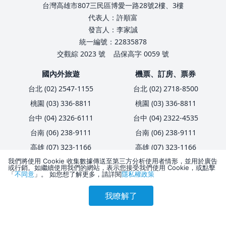
台灣高雄市807三民區博愛一路28號2樓、3樓
代表人：許順富
發言人：李家誠
統一編號：22835878
交觀綜 2023 號
品保高字 0059 號
國內外旅遊
機票、訂房、票券
台北 (02) 2547-1155
台北 (02) 2718-8500
桃園 (03) 336-8811
桃園 (03) 336-8811
台中 (04) 2326-6111
台中 (04) 2322-4535
台南 (06) 238-9111
台南 (06) 238-9111
高雄 (07) 323-1166
高雄 (07) 323-1166
我們將使用 Cookie 收集數據傳送至第三方分析使用者情形，並用於廣告
或行銷。如繼續使用我們的網站，表示您接受我們使用 Cookie，或點擊
企業服務、員工旅遊
旅客服務
「
不同意
」。 如您想了解更多，請詳閱
隱私權政策
台北 (02) 2718-8001
護照簽證
我瞭解了
參考售價(含稅)
台中 (04) 2326-7666
匯款資訊
會員訂購
訪客訂購
刷卡優惠
3,939
高雄 (07) 321-2292
卡友優惠