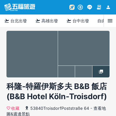
contract
person
rocket_launch
B
menu
flight_takeoff
flight_takeoff
flight_takeoff
台北出發
高雄出發
台中出發
自由行
科隆-特羅伊斯多夫 B&B 飯店
(B&B Hotel Köln-Troisdorf)
53840TroisdorfPoststraße 64
-
查看地
收藏
圖&週邊景點