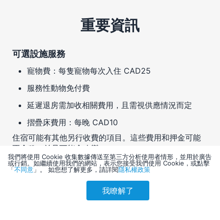
重要資訊
可選設施服務
寵物費：每隻寵物每次入住 CAD25
服務性動物免付費
延遲退房需加收相關費用，且需視供應情況而定
摺疊床費用：每晚 CAD10
住宿可能有其他另行收費的項目。這些費用和押金可能
不含稅，並且可能會改變。
我們將使用 Cookie 收集數據傳送至第三方分析使用者情形，並用於廣告
或行銷。如繼續使用我們的網站，表示您接受我們使用 Cookie，或點擊
注意事項
「
不同意
」。 如您想了解更多，請詳閱
隱私權政策
若有額外房客入住，住宿業者會依照其規定收取費用
我瞭解了
參考售價(含稅)
會員訂購
訪客訂購
刷卡優惠
辦理入住手續時可能需要出示政府核發且附有照片的
4,901
證件，並提供信用卡以支付雜費