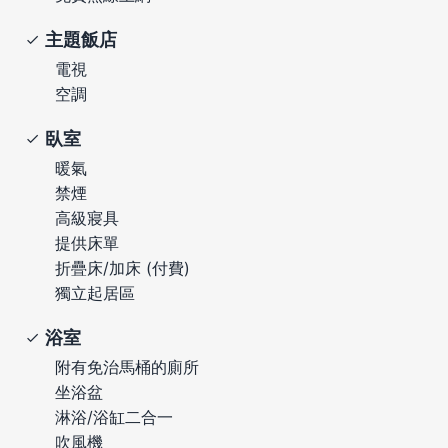
主題飯店
電視
空調
臥室
暖氣
禁煙
高級寢具
提供床單
折疊床/加床 (付費)
獨立起居區
浴室
附有免治馬桶的廁所
坐浴盆
淋浴/浴缸二合一
吹風機