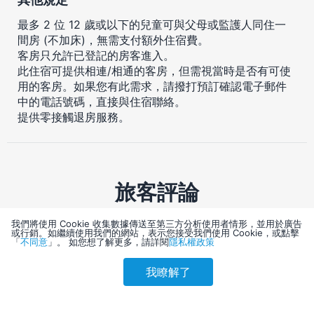
最多 2 位 12 歲或以下的兒童可與父母或監護人同住一
間房 (不加床)，無需支付額外住宿費。
客房只允許已登記的房客進入。
此住宿可提供相連/相通的客房，但需視當時是否有可使
用的客房。如果您有此需求，請撥打預訂確認電子郵件
中的電話號碼，直接與住宿聯絡。
提供零接觸退房服務。
旅客評論
我們將使用 Cookie 收集數據傳送至第三方分析使用者情形，並用於廣告
4.3 非常好
或行銷。如繼續使用我們的網站，表示您接受我們使用 Cookie，或點擊
「
不同意
」。 如您想了解更多，請詳閱
隱私權政策
1608 則評論
我瞭解了
4.3
4.3
4.2
4.1
參考售價(含稅)
會員訂購
訪客訂購
刷卡優惠
5,563
整潔度
職員服務
舒適度
狀況