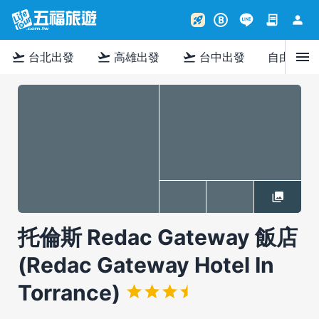
contract
person
rocket_launch
B
menu
flight_takeoff
flight_takeoff
flight_takeoff
台北出發
高雄出發
台中出發
自由行
托倫斯 Redac Gateway 飯店
(Redac Gateway Hotel In
Torrance)