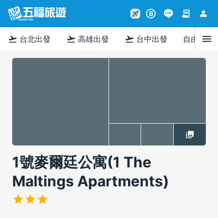
contract
person
rocket_launch
B
menu
flight_takeoff
flight_takeoff
flight_takeoff
台北出發
高雄出發
台中出發
自由行
1號麥爾廷公寓(1 The
Maltings Apartments)