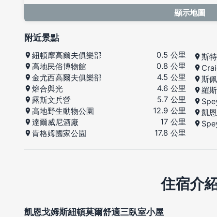
顯示地圖
附近景點
0.5 公里
紐頓摩高爾夫俱樂部
斯特
0.8 公里
高地民俗博物館
Cra
4.5 公里
金尤西高爾夫俱樂部
斯佩
4.6 公里
熔合與光
羅斯
5.7 公里
露斯文兵營
Sp
12.9 公里
高地野生動物公園
凱恩
17 公里
達爾威尼酒廠
Sp
17.8 公里
肯格姆國家公園
住宿介
凱恩戈姆斯紐頓莫爾舒適三臥室小屋