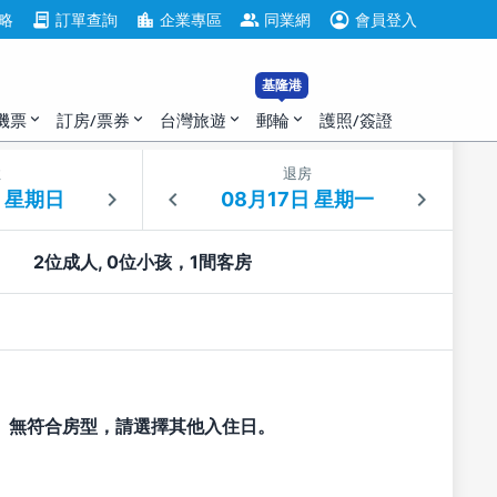
account_circle
contract
location_city
group
略
訂單查詢
企業專區
同業網
會員登入
基隆港
機票
訂房/票券
台灣旅遊
郵輪
護照/簽證
expand_more
expand_more
expand_more
expand_more
住
退房
2位成人, 0位小孩，1間客房
無符合房型，請選擇其他入住日。