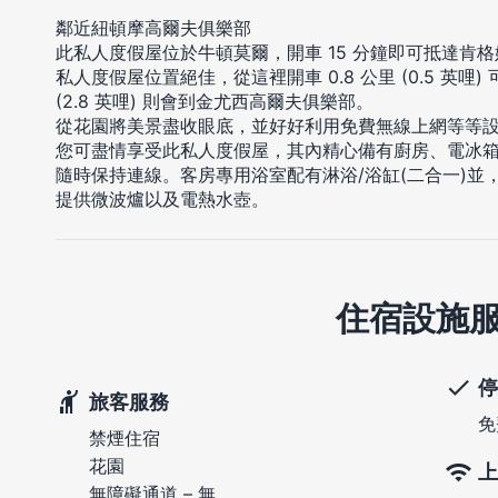
鄰近紐頓摩高爾夫俱樂部
此私人度假屋位於牛頓莫爾，開車 15 分鐘即可抵達肯
私人度假屋位置絕佳，從這裡開車 0.8 公里 (0.5 英哩)
(2.8 英哩) 則會到金尤西高爾夫俱樂部。
從花園將美景盡收眼底，並好好利用免費無線上網等等
您可盡情享受此私人度假屋，其內精心備有廚房、電冰
隨時保持連線。客房專用浴室配有淋浴/浴缸(二合一)
提供微波爐以及電熱水壺。
住宿設施
停
旅客服務
免
禁煙住宿
花園
上
無障礙通道 – 無