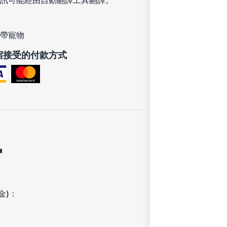
帶寵物
宿接受的付款方式
訊
金)：