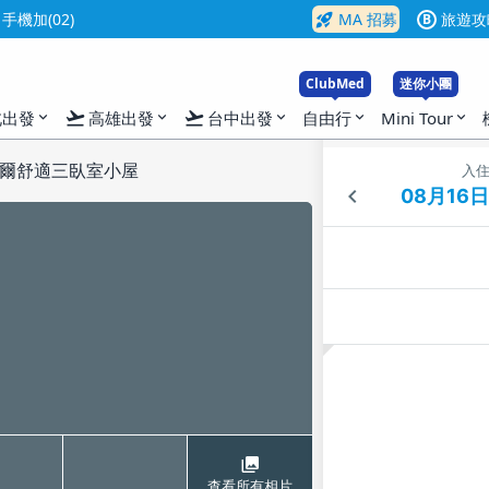
rocket_launch
機加(02)
MA 招募
旅遊攻
B
ClubMed
迷你小團
flight_takeoff
flight_takeoff
北出發
高雄出發
台中出發
自由行
Mini Tour
expand_more
expand_more
expand_more
expand_more
expand_more
爾舒適三臥室小屋
入
查看所有相片