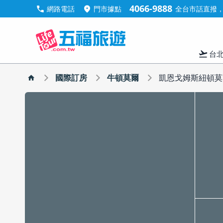
4066-9888
call
location_on
網路電話
門市據點
全台市話直撥，手
flight_takeoff
台
國際訂房
牛頓莫爾
凱恩戈姆斯紐頓莫