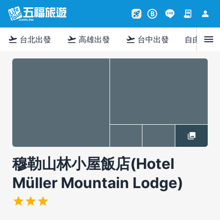
contract
person
rocket_launch
B
menu
flight_takeoff
flight_takeoff
flight_takeoff
台北出發
高雄出發
台中出發
自由行
穆勒山林小屋飯店(Hotel
Müller Mountain Lodge)