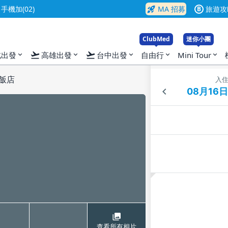
rocket_launch
機加(02)
MA 招募
旅遊攻
B
ClubMed
迷你小團
flight_takeoff
flight_takeoff
北出發
高雄出發
台中出發
自由行
Mini Tour
expand_more
expand_more
expand_more
expand_more
expand_more
品飯店
入
查看所有相片