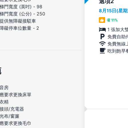
選項
梯門寬度 (英吋) - 98
8月15日(星
梯門寬度 (公分) - 250
省 11%
提供無障礙接駁車
障礙停車位數量 - 2
1 張加大
免費自助
免費無線
吃到飽早
施
音房
應要求更換床單
衣精
接頭/充電器
光布/窗簾
應要求更換毛巾