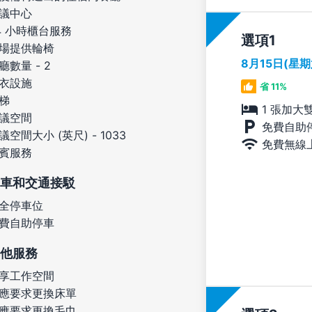
議中心
4 小時櫃台服務
選項
場提供輪椅
8月15日(星
廳數量 - 2
衣設施
省 11%
梯
1 張加大
議空間
免費自助
議空間大小 (英尺) - 1033
免費無線
賓服務
車和交通接駁
全停車位
費自助停車
他服務
享工作空間
應要求更換床單
應要求更換毛巾