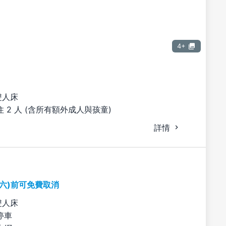
4+
雙人床
 2 人 (含所有額外成人與孩童)
詳情
期六)前可免費取消
雙人床
停車