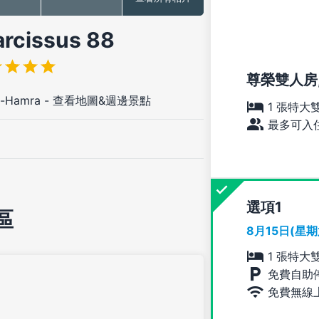
issus 88
尊榮雙人房
l-Hamra
-
查看地圖&週邊景點
1 張特大
最多可入住
選項
區
8月15日(星
1 張特大
免費自助
免費無線