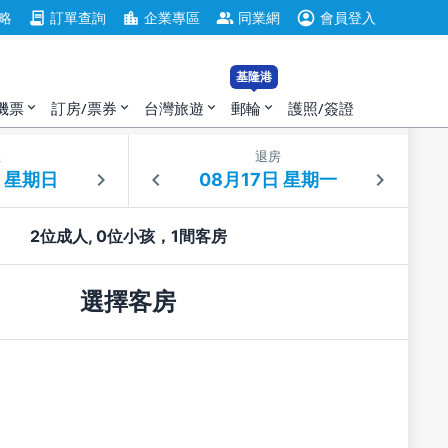
account_circle
contract
location_city
group
略
訂單查詢
企業專區
同業網
會員登入
基隆港
機票
訂房/票券
台灣旅遊
郵輪
護照/簽證
expand_more
expand_more
expand_more
expand_more
住
退房
2位成人, 0位小孩，1間客房
選擇客房