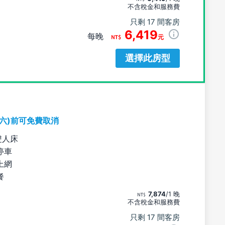
不含稅金和服務費
只剩 17 間客房
6,419
每晚
元
選擇此房型
期六)前可免費取消
雙人床
停車
上網
餐
7,874
/1 晚
不含稅金和服務費
只剩 17 間客房