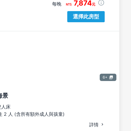
7,874
每晚
元
選擇此房型
6+
海景
雙人床
 2 人 (含所有額外成人與孩童)
詳情