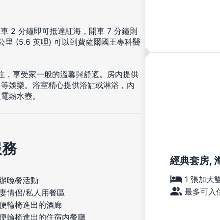
車 2 分鐘即可抵達紅海，開車 7 分鐘則
 (5.6 英哩) 可以到費薩爾國王專科醫
入住，享受家一般的溫馨與舒適。房內提供
目等娛樂。浴室精心提供浴缸或淋浴，內
及電熱水壺。
服務
經典套房, 
1 張加大
辦晚餐活動
最多可入住
妻情侶/私人用餐區
便輪椅進出的酒廊
便輪椅進出的住宿內餐廳