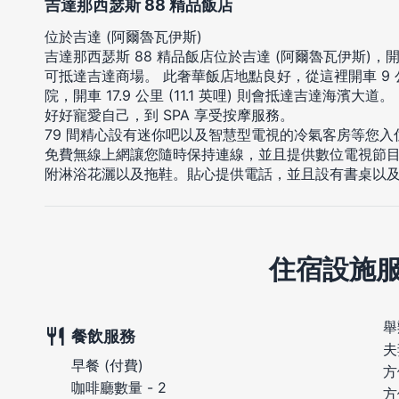
吉達那西瑟斯 88 精品飯店
位於吉達 (阿爾魯瓦伊斯)
吉達那西瑟斯 88 精品飯店位於吉達 (阿爾魯瓦伊斯)，開
可抵達吉達商場。 此奢華飯店地點良好，從這裡開車 9 公里
院，開車 17.9 公里 (11.1 英哩) 則會抵達吉達海濱大道。
好好寵愛自己，到 SPA 享受按摩服務。
79 間精心設有迷你吧以及智慧型電視的冷氣客房等您
免費無線上網讓您隨時保持連線，並且提供數位電視節
附淋浴花灑以及拖鞋。貼心提供電話，並且設有書桌以
住宿設施
舉
餐飲服務
夫
早餐 (付費)
方
咖啡廳數量 - 2
方