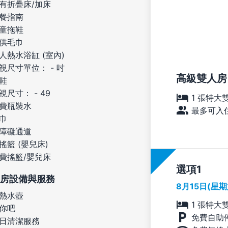
有折疊床/加床
餐指南
童拖鞋
供毛巾
人熱水浴缸 (室內)
視尺寸單位： - 吋
高級雙人房
鞋
視尺寸： - 49
1 張特大
費瓶裝水
最多可入住
巾
障礙通道
搖籃 (嬰兒床)
費搖籃/嬰兒床
選項
房設備與服務
8月15日(星
熱水壺
1 張特大
你吧
免費自助
日清潔服務