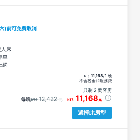
期六)前可免費取消
雙人床
停車
上網
11,168
/1 晚
不含稅金和服務費
只剩 2 間客房
11,168
12,422
每晚
元
元
選擇此房型