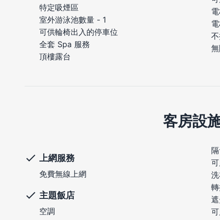
特定吸煙區
電
室外游泳池數量 - 1
電
可供輪椅出入的停車位
不
全套 Spa 服務
無
頂樓露台
客房設
隔
上網服務
可
免費無線上網
洗
轉
主題飯店
遮
空調
可