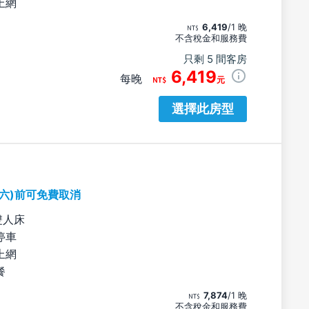
上網
6,419
/1 晚
不含稅金和服務費
只剩 5 間客房
6,419
每晚
元
選擇此房型
期六)前可免費取消
雙人床
停車
上網
餐
7,874
/1 晚
不含稅金和服務費