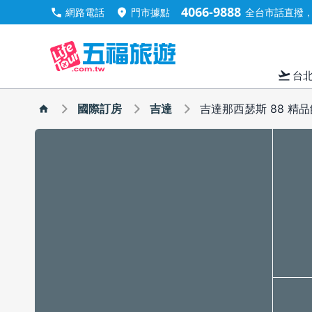
4066-9888
call
location_on
網路電話
門市據點
全台市話直撥，手
flight_takeoff
台
國際訂房
吉達
吉達那西瑟斯 88 精