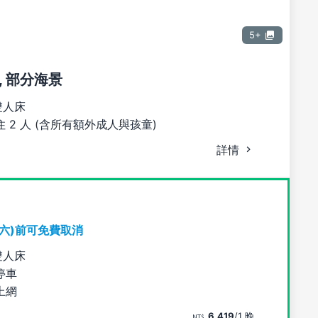
5+
, 部分海景
雙人床
 2 人 (含所有額外成人與孩童)
詳情
期六)前可免費取消
雙人床
停車
上網
6,419
/1 晚