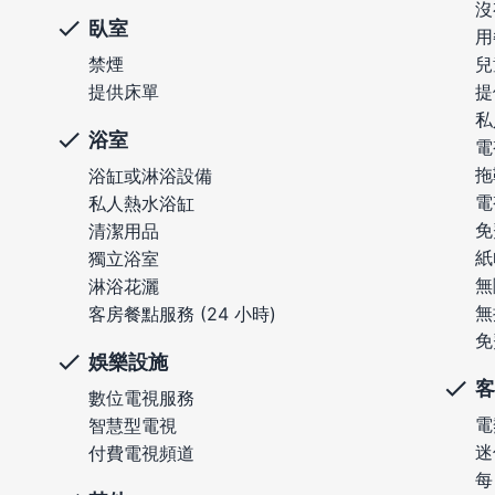
沒
臥室
用
禁煙
兒
提供床單
提
私
浴室
電
拖
浴缸或淋浴設備
電
私人熱水浴缸
免
清潔用品
紙
獨立浴室
無
淋浴花灑
無
客房餐點服務 (24 小時)
免
娛樂設施
客
數位電視服務
電
智慧型電視
迷
付費電視頻道
每