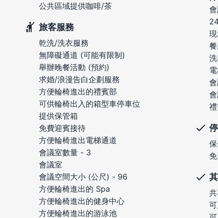
公共區域提供咖啡/茶
會
2
旅客服務
現
乾洗/洗衣服務
餐
無障礙通道 (可能有限制)
洗
舉辦晚餐活動 (預約)
電
求婚/浪漫告白企劃服務
會
方便輪椅進出的禮賓部
會
可供輪椅出入的箱型車停車位
禮
提供保管箱
停
免費迎賓接待
方便輪椅進出電梯通道
保
會議室數量 - 3
免
會議室
其
會議空間大小 (公尺) - 96
方便輪椅進出的 Spa
共
方便輪椅進出的健身中心
可
方便輪椅進出的游泳池
可