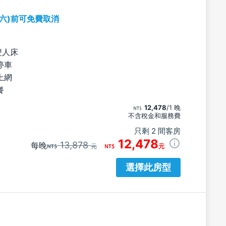
期六)前可免費取消
雙人床
停車
上網
餐
12,478
/1 晚
不含稅金和服務費
只剩 2 間客房
12,478
13,878
每晚
元
元
選擇此房型