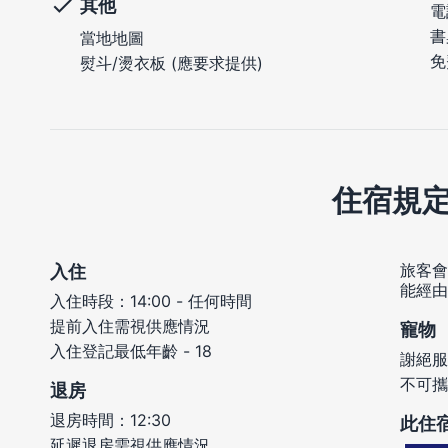
其他
電
書
當地地圖
免
熨斗/燙衣板 (應要求提供)
住宿規
旅客會
入住
能經由
入住時段：14:00 - 任何時間
提前入住需視供應情況
寵物
入住登記最低年齡 - 18
謝絕服
不可攜
退房
退房時間：12:30
此住
延遲退房需視供應情況