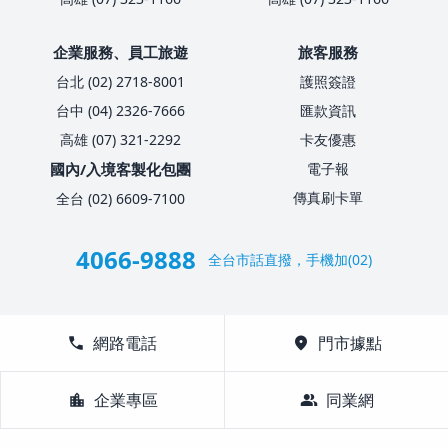
企業服務、員工旅遊
旅客服務
台北 (02) 2718-8001
護照簽證
台中 (04) 2326-7666
匯款資訊
高雄 (07) 321-2292
卡友優惠
國內/入境客製化包團
電子報
傳真刷卡單
全台 (02) 6609-7100
4066-9888
全台市話直撥，手機加(02)
call
網路電話
location_on
門市據點
location_city
企業專區
group
同業網