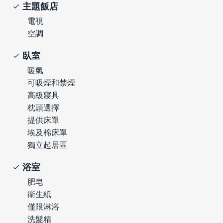
主題飯店
電視
空調
臥室
暖氣
可吸煙和禁煙
高級寢具
枕頭選擇
提供床單
埃及棉床單
獨立起居區
浴室
肥皂
衛生紙
僅限淋浴
洗髮精