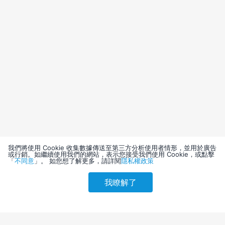
我們將使用 Cookie 收集數據傳送至第三方分析使用者情形，並用於廣告
或行銷。如繼續使用我們的網站，表示您接受我們使用 Cookie，或點擊
「
不同意
」。 如您想了解更多，請詳閱
隱私權政策
我瞭解了
請選擇其他入住日