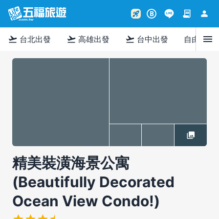
contract
person
rocket_launch
B
menu
flight_takeoff
flight_takeoff
flight_takeoff
台北出發
高雄出發
台中出發
自由行
精美裝潢海景公寓
(Beautifully Decorated
Ocean View Condo!)