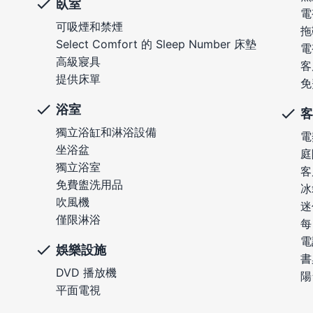
臥室
電
可吸煙和禁煙
拖
Select Comfort 的 Sleep Number 床墊
電
高級寢具
客
提供床單
免
浴室
客
獨立浴缸和淋浴設備
電
坐浴盆
庭
獨立浴室
客
免費盥洗用品
冰
吹風機
迷
僅限淋浴
每
電
娛樂設施
書
DVD 播放機
陽
平面電視