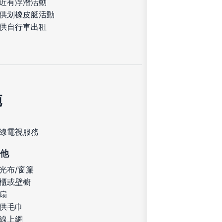
近有浮潛活動
供划橡皮艇活動
供自行車出租
施
線電視服務
他
光布/窗簾
櫃或壁櫥
扇
供毛巾
線上網