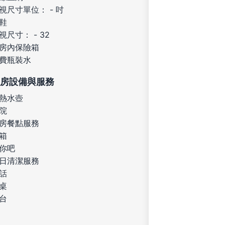
視尺寸單位： - 吋
鞋
視尺寸： - 32
房內保險箱
費瓶裝水
房設備與服務
熱水壺
院
房餐點服務
箱
你吧
日清潔服務
話
桌
台