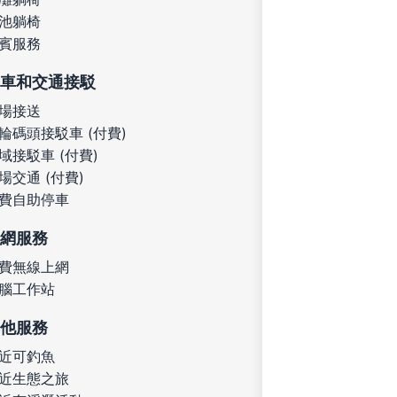
池躺椅
賓服務
車和交通接駁
場接送
輪碼頭接駁車 (付費)
域接駁車 (付費)
場交通 (付費)
費自助停車
網服務
費無線上網
腦工作站
他服務
近可釣魚
近生態之旅