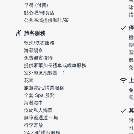
早餐 (付費)
泳
點心吧/輕食店
禮
公共區域提供咖啡/茶
停
旅客服務
機
乾洗/洗衣服務
渡
海灘陽傘
區
免費迎賓接待
機
提供豪華加長禮車或轎車服務
免
室外游泳池數量 - 1
上
花園
旅遊資訊/購票服務
免
全套 Spa 服務
電
海灘浴巾
位於私人海灘
其
無障礙通道 – 無
附
行李寄放
附
24 小時櫃台服務