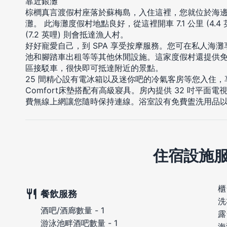
靠近銀灘
棕櫚真言渡假村座落於蘇梅島，入住這裡，您就位於海邊
灘。 此海灘度假村地點良好，從這裡開車 7.1 公里 (4.4 
(7.2 英哩) 則會抵達漁人村。
好好寵愛自己，到 SPA 享受按摩服務。您可在私人海灘
池和腳踏車出租等等其他休閒設施。這家度假村還提供
區接駁車，很快即可抵達附近的景點。
25 間精心設有電冰箱以及迷你吧的冷氣客房等您入住，享
Comfort床墊搭配有高級寢具。房內提供 32 吋平
費無線上網讓您隨時保持連線。浴室設有免費盥洗用品
住宿設施
櫃
餐飲服務
洗
酒吧/酒廊數量 - 1
露
游泳池畔酒吧數量 - 1
海