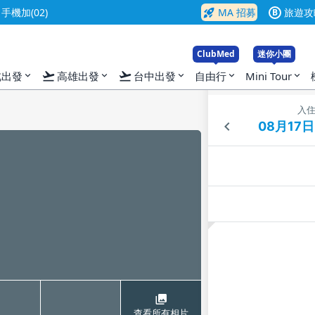
rocket_launch
機加(02)
MA 招募
旅遊攻
B
ClubMed
迷你小團
flight_takeoff
flight_takeoff
北出發
高雄出發
台中出發
自由行
Mini Tour
expand_more
expand_more
expand_more
expand_more
expand_more
入
查看所有相片