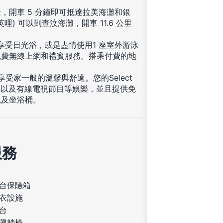
，開車 5 分鐘即可抵達拉美海灘和銀
英哩) 可以到查汶海灘，開車 11.6 公里
享受日光浴，或是盡情使用1 座室外游泳
免費無線上網和禮賓服務。搭乘付費的地
受家一般的溫馨與舒適。您的Select
面電視以及有線電視節目等娛樂，並且提供免
以及坐浴桶。
服務
台保險箱
衣設施
台
灘躺椅