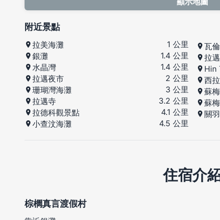
顯示地圖
附近景點
1 公里
拉美海灘
瓦倫
1.4 公里
銀灘
拉邁
1.4 公里
水晶灣
Hin
2 公里
拉邁夜市
西拉
3 公里
珊瑚灣海灘
蘇梅
3.2 公里
拉邁寺
蘇梅
4.1 公里
拉德科觀景點
關羽
4.5 公里
小查汶海灘
住宿介
棕櫚真言渡假村