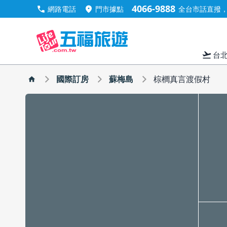
4066-9888
call
location_on
網路電話
門市據點
全台市話直撥，手
flight_takeoff
台
國際訂房
蘇梅島
棕櫚真言渡假村