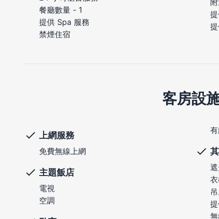
附
餐廳數量 - 1
提
提供 Spa 服務
提
禁煙住宿
客房設
有
上網服務
其
免費無線上網
遮
主題飯店
衣
電視
吊
空調
提
無