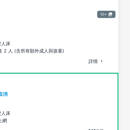
10+
雙人床
 2 人 (含所有額外成人與孩童)
詳情
取消
雙人床
上網