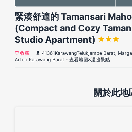
緊湊舒適的 Tamansari Mah
(Compact and Cozy Taman
Studio Apartment)
41361KarawangTelukjambe Barat, Marga
收藏
Arteri Karawang Barat
-
查看地圖&週邊景點
關於此地