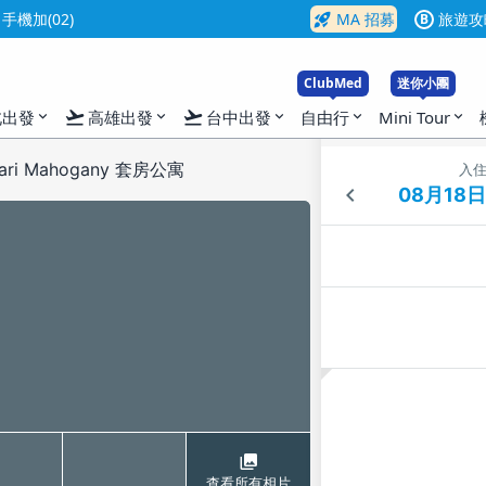
rocket_launch
機加(02)
MA 招募
旅遊攻
B
ClubMed
迷你小團
flight_takeoff
flight_takeoff
北出發
高雄出發
台中出發
自由行
Mini Tour
expand_more
expand_more
expand_more
expand_more
expand_more
ri Mahogany 套房公寓
入
查看所有相片