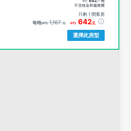
642
/1 晚
不含稅金和服務費
只剩 1 間客房
642
1,167
每晚
元
元
選擇此房型