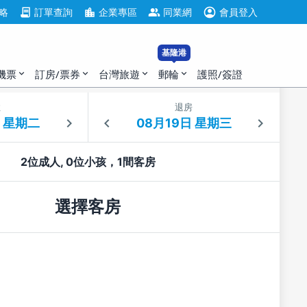
account_circle
contract
location_city
group
略
訂單查詢
企業專區
同業網
會員登入
基隆港
機票
訂房/票券
台灣旅遊
郵輪
護照/簽證
expand_more
expand_more
expand_more
expand_more
住
退房
2位成人, 0位小孩，1間客房
選擇客房