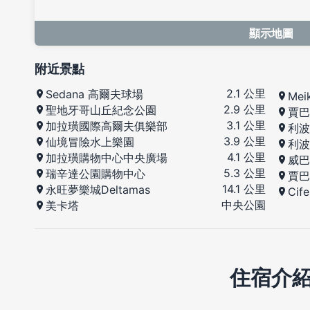
顯示地圖
附近景點
2.1 公里
Sedana 高爾夫球場
Mei
2.9 公里
聖地牙哥山丘紀念公園
賈巴
3.1 公里
加拉璜國際高爾夫俱樂部
利波
3.9 公里
仙境冒險水上樂園
利波
4.1 公里
加拉璜購物中心中央廣場
威巴
5.3 公里
瑞辛達公園購物中心
賈巴
14.1 公里
永旺夢樂城Deltamas
Cif
中央公園
美卡塔
住宿介