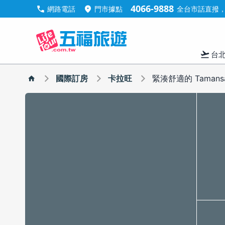
4066-9888
call
location_on
網路電話
門市據點
全台市話直撥，手
flight_takeoff
台
國際訂房
卡拉旺
緊湊舒適的 Tamansa