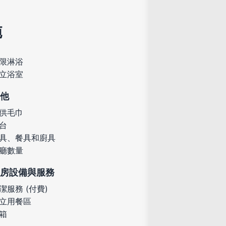
施
限淋浴
立浴室
他
供毛巾
台
具、餐具和廚具
廳數量
房設備與服務
潔服務 (付費)
立用餐區
箱