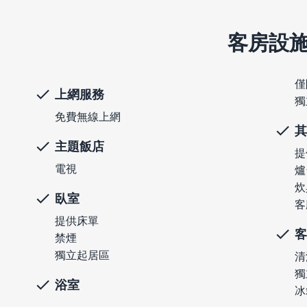
客房設
僅
上網服務
獨
免費無線上網
其
主題飯店
提
電視
爐
炊
臥室
客
提供床單
客
禁煙
獨立起居區
清
獨
浴室
冰