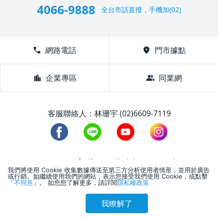
4066-9888
全台市話直撥，手機加(02)
call
網路電話
location_on
門市據點
location_city
企業專區
group
同業網
客服聯絡人：林珊宇 (02)6609-7119
1988-2026 © Lifetour All Rights Reserved.
我們將使用 Cookie 收集數據傳送至第三方分析使用者情形，並用於廣告
或行銷。如繼續使用我們的網站，表示您接受我們使用 Cookie，或點擊
「
不同意
」。 如您想了解更多，請詳閱
隱私權政策
我瞭解了
參考售價(含稅)
會員訂購
訪客訂購
刷卡優惠