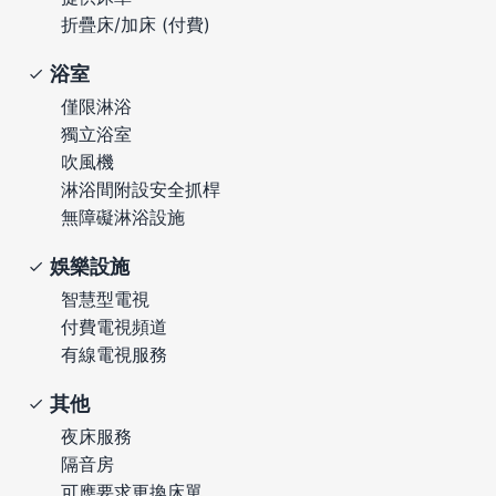
折疊床/加床 (付費)
浴室
僅限淋浴
獨立浴室
吹風機
淋浴間附設安全抓桿
無障礙淋浴設施
娛樂設施
智慧型電視
付費電視頻道
有線電視服務
其他
夜床服務
隔音房
可應要求更換床單