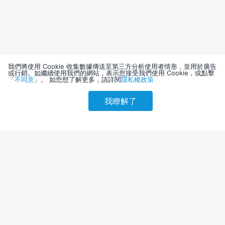
我們將使用 Cookie 收集數據傳送至第三方分析使用者情形，並用於廣告
或行銷。如繼續使用我們的網站，表示您接受我們使用 Cookie，或點擊
「
不同意
」。 如您想了解更多，請詳閱
隱私權政策
我瞭解了
請選擇其他入住日