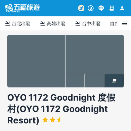
contract
person
rocket_launch
B
menu
flight_takeoff
flight_takeoff
flight_takeoff
台北出發
高雄出發
台中出發
自由行
OYO 1172 Goodnight 度假
村(OYO 1172 Goodnight
Resort)