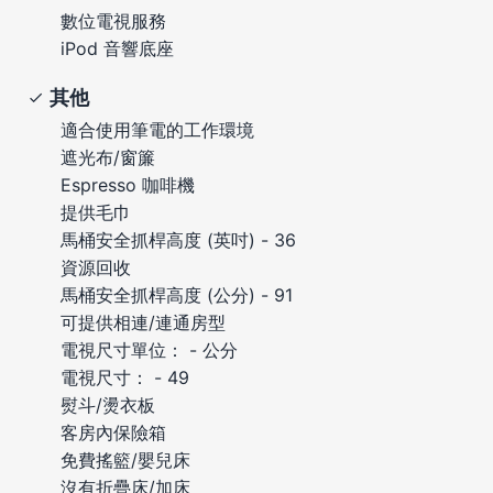
數位電視服務
iPod 音響底座
其他
適合使用筆電的工作環境
遮光布/窗簾
Espresso 咖啡機
提供毛巾
馬桶安全抓桿高度 (英吋) - 36
資源回收
馬桶安全抓桿高度 (公分) - 91
可提供相連/連通房型
電視尺寸單位： - 公分
電視尺寸： - 49
熨斗/燙衣板
客房內保險箱
免費搖籃/嬰兒床
沒有折疊床/加床