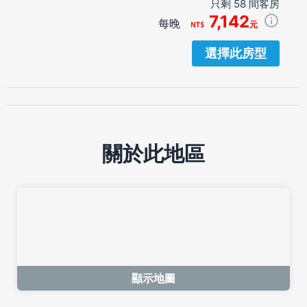
只剩 58 間客房
7,142
每晚
元
選擇此房型
關於此地區
顯示地圖