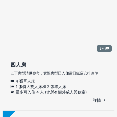
8+
四人房
以下房型請供參考，實際房型已入住當日飯店安排為準
4 張單人床
1 張特大雙人床和 2 張單人床
最多可入住 4 人 (含所有額外成人與孩童)
詳情