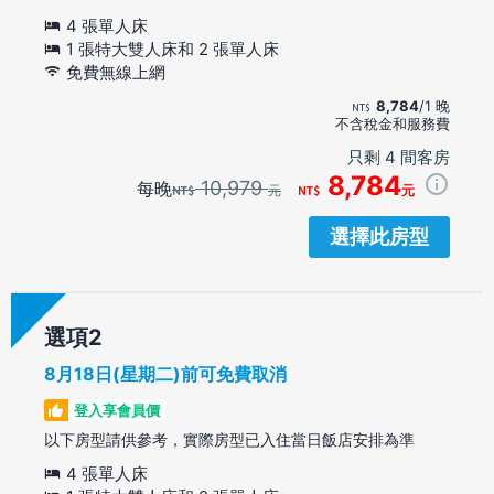
4 張單人床
1 張特大雙人床和 2 張單人床
免費無線上網
8,784
/1 晚
不含稅金和服務費
只剩 4 間客房
8,784
10,979
每晚
元
元
選擇此房型
選項
8月18日(星期二)前可免費取消
登入享會員價
以下房型請供參考，實際房型已入住當日飯店安排為準
4 張單人床